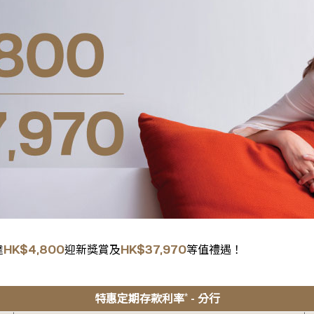
HK$4,800
HK$37,970
達
迎新獎賞及
等值禮遇！
*
特惠定期存款利率
- 分行