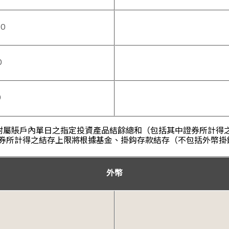
00
0
0
資附屬賬戶內單日之指定投資產品結餘總和（包括其中證券所計得
券所計得之結存上限將根據基金、掛鈎存款結存（不包括外幣掛
外幣