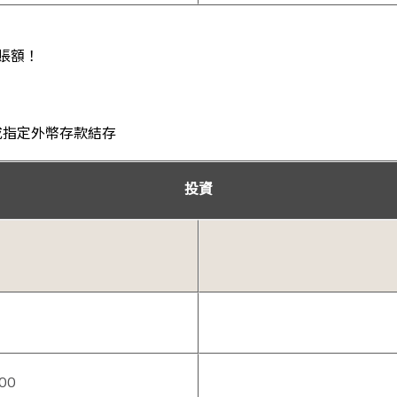
賬額！
或指定外幣存款結存
投資
000