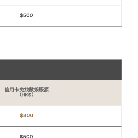
$500
信用卡免找數簽賬額
（HK$）
$800
$500