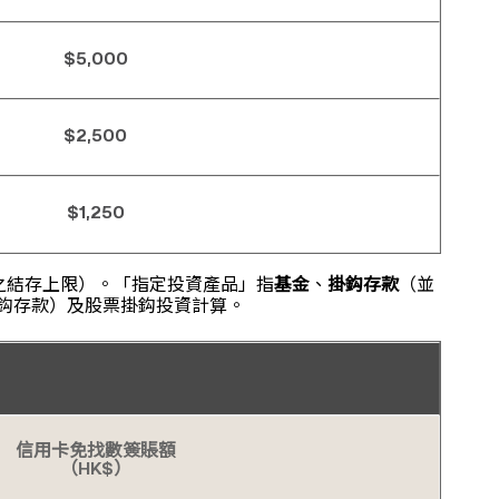
$5,000
$2,500
$1,250
之結存上限）。「指定投資產品」指
基金
、
掛鈎存款
（並
鈎存款）及股票掛鈎投資計算。
信用卡免找數簽賬額
（HK$）