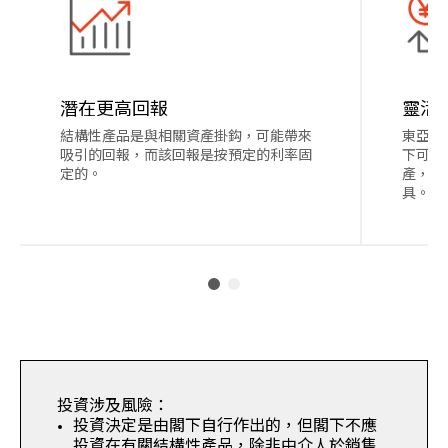
潛在更高回報
靈活
結構性產品是與相關資產掛鈎，可能帶來
東亞銀
吸引的回報，而該回報是按預定的利率固
下可以
定的。
產，為
具。
投資涉及風險：
投資決定是由閣下自行作出的，但閣下不應
投資在有關結構性產品，除非中介人於銷售