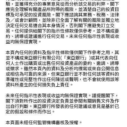
驗，並獲得充分的專業意見從而分析該交易的利弊。閣下
應完全理解有關產品所附帶的風險，並清楚自己的投資目
標及可承受的投資風險。閣下應諮詢其業務、稅務、法律
及／或會計顧問，並除非已全面了解有關的風險並獨立地
決定任何交易適合其本身情況，否則閣下應避免訂立交
易。任何提供給閣下的指示性條款僅供參考，並不構成要
約、誘導或建議進行任何交易。未來任何指示性表現或收
益均無保證實現。
本頁內任何的資料及指示性條款僅供閣下作參考之用，其
並不構成東亞銀行有限公司(「東亞銀行」)或其代表向任
何人士作出購買或出售任何投資產品的要約、邀請、誘導
或徵求。雖然本頁內的資料及分析均攢寫或來自公開信息
或相信為可靠的來源，但東亞銀行並不對任何該等資料的
準確性或完整性作出任何陳述或聲明，也不會就使用該等
資料所產生的任何損失負上責任。
未來任何指示性表現或收益均無保證實現。謹提醒閣下，
閣下須對所作出的投資決定負責並參閱有關銷售文件及作
出自行判斷。東亞銀行所發表的任何建議或意見是基於已
定的假設和條件而作出。
本頁面未經任何監管機構審核及授權。