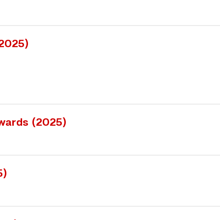
025)
wards (2025)
）
)