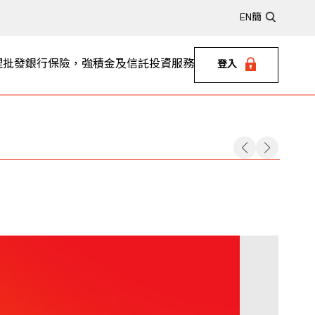
EN
簡
理
批發銀行
保險，強積金及信託
投資服務
登入