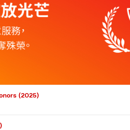
nors (2025)
)