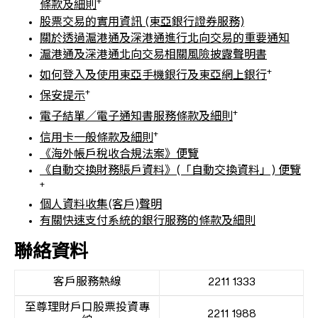
+
條款及細則
股票交易的實用資訊 (東亞銀行證券服務)
關於透過滬港通及深港通進行北向交易的重要通知
滬港通及深港通北向交易相關風險披露聲明書
+
如何登入及使用東亞手機銀行及東亞網上銀行
+
保安提示
+
電子結單／電子通知書服務條款及細則
+
信用卡一般條款及細則
《海外帳戶稅收合規法案》便覽
《自動交換財務賬戶資料》(「自動交換資料」) 便覽
+
個人資料收集(客戶)聲明
有關快速支付系統的銀行服務的條款及細則
聯絡資料
客戶服務熱線
2211 1333
至尊理財戶口股票投資專
2211 1988