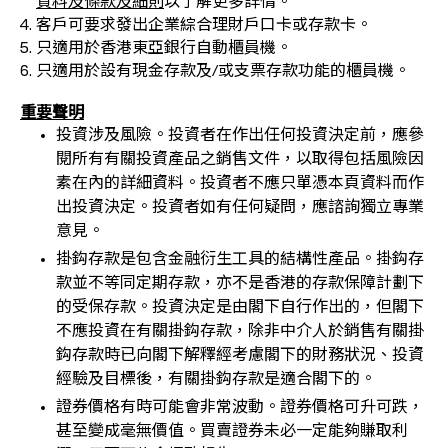
資料及條款及細則
以了解更多詳情。
客戶可要求發出企業綜合理財戶口卡或存款卡。
只適用於香港東亞銀行自動櫃員機。
只適用於設有現金存款及/或支票存款功能的櫃員機。
重要聲明
投資涉及風險。投資者在作出任何投資決定前，應參
閱所有有關投資產品之銷售文件，以取得包括風險因
素在內的詳細資料。投資者不應只單憑本頁資料而作
出投資決定。投資者如有任何疑問，應諮詢獨立專業
意見。
掛鈎存款是包含金融衍生工具的結構性產品。掛鈎存
款並不等同定期存款，亦不是香港的存款保障計劃下
的受保存款。投資決定是由閣下自行作出的，但閣下
不應投資在有關掛鈎存款，除非中介人於銷售有關掛
鈎存款時已向閣下解釋經考慮閣下的財務狀況、投資
經驗及目標後，有關掛鈎存款是適合閣下的。
證券價格有時可能會非常波動。證券價格可升可跌，
甚至變成毫無價值。買賣證券未必一定能夠賺取利