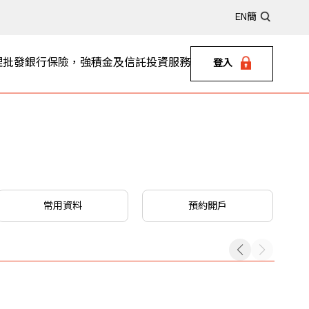
EN
簡
理
批發銀行
保險，強積金及信託
投資服務
登入
常用資料
預約開戶