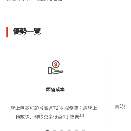
優勢一覽
節省成本
實時追
1
網上匯款可節省高達72％
服務費；經網上
2,3
「轉數快」轉賬更享低至0手續費