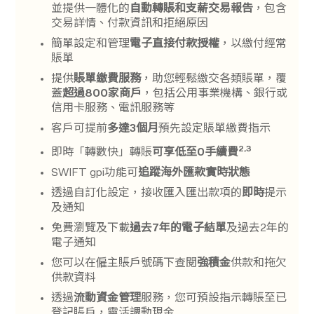
並提供一體化的
自動轉賬和支薪交易報告
，包含
交易詳情、付款資訊和拒絕原因
簡單設定和管理
電子直接付款授權
，以繳付經常
賬單
提供
賬單繳費服務
，助您輕鬆繳交各類賬單，覆
蓋
超過800家商戶
，包括公用事業機構、銀行或
信用卡服務、電訊服務等
客戶可提前
多達3個月
預先設定賬單繳費指示
2,3
即時「轉數快」轉賬
可享低至0手續費
SWIFT gpi功能可
追蹤海外匯款實時狀態
透過自訂化設定，接收匯入匯出款項的
即時
提示
及通知
免費瀏覽及下載
過去7年的電子結單
及過去2年的
電子通知
您可以在僱主賬戶號碼下查閱
強積金
供款和拖欠
供款資料
透過
流動資金管理
服務，您可預設指示轉賬至已
登記賬戶，靈活調動現金