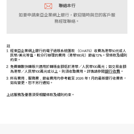
聯絡本行
如要申請東亞企業網上銀行，歡迎隨時與您的客戶服
務經理聯絡。
註
經東亞企業網上銀行的電子過賬系統匯款 （CHATS）收費為港幣50元或人
民幣/美元等值，較分行辦理的費用（港幣180元）節省72%。受條款及細則
約束。
免費轉數快轉賬只適用於轉賬金額低於港幣／人民幣100萬元；如交易金額
銀行收費
為港幣／人民幣100萬元或以上，則須收取費用。詳情請參閱
。
所有費用﹑服務費﹑節省費用均參考截至 2026 年 1 月的最新銀行收費表，
如有變更，恕不另行通知。
上述服務及優惠須受相關條款及細則約束。