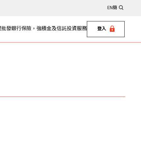
EN
簡
理
批發銀行
保險，強積金及信託
投資服務
登入