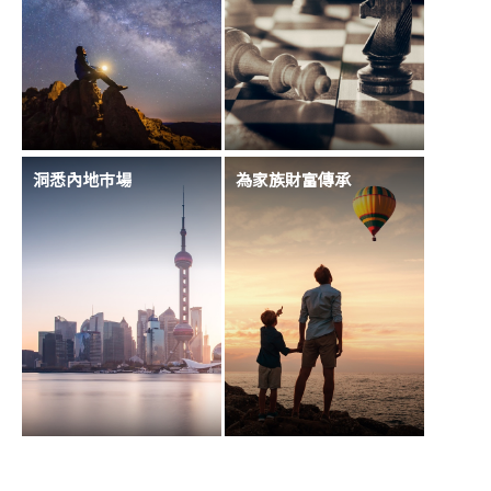
洞悉內地巿場
為家族財富傳承