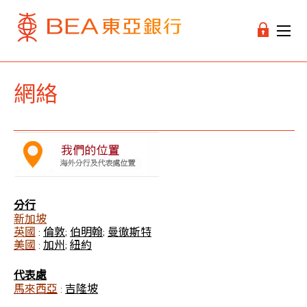
網絡
分行
新加坡
英國
倫敦
伯明翰
曼徹斯特
:
;
;
美國
加州
紐約
:
;
代表處
馬來西亞
吉隆坡
: