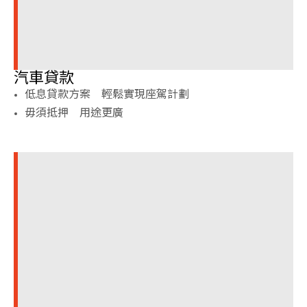
汽車貸款
低息貸款方案 輕鬆實現座駕計劃
毋須抵押 用途更廣