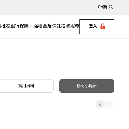
EN
簡
理
批發銀行
保險，強積金及信託
投資服務
登入
實用資料
精明小提示