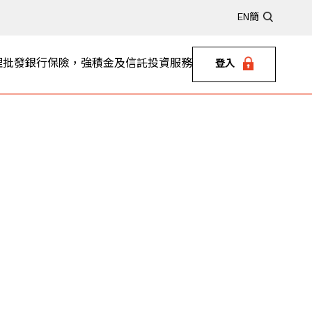
EN
簡
理
批發銀行
保險，強積金及信託
投資服務
登入