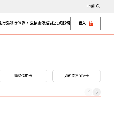
EN
簡
理
批發銀行
保險，強積金及信託
投資服務
登入
確認信用卡
如何設定BEA卡