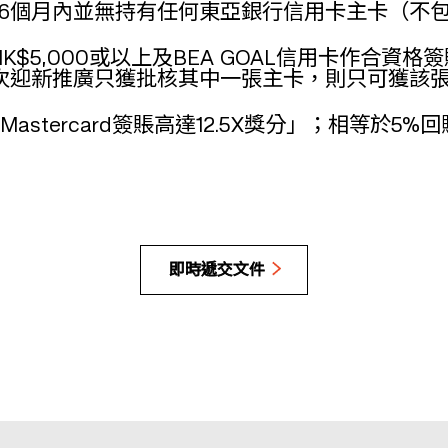
6個月內並無持有任何東亞銀行信用卡主卡（不包
簽賬滿HK$5,000或以上及BEA GOAL信用卡作合資
於是次迎新推廣只獲批核其中一張主卡，則只可獲
rld Mastercard簽賬高達12.5X獎分」；相
即時遞交文件