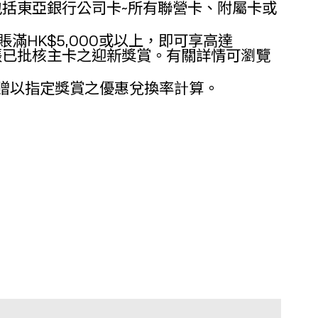
括東亞銀行公司卡~所有聯營卡、附屬卡或
格簽賬滿HK$5,000或以上，即可享高達
該張已批核主卡之迎新獎賞。有關詳情可瀏覽
等於5%回贈以指定獎賞之優惠兌換率計算。