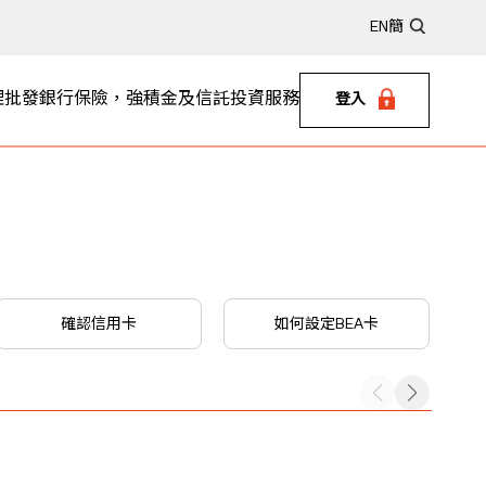
EN
簡
理
批發銀行
保險，強積金及信託
投資服務
登入
確認信用卡
如何設定BEA卡