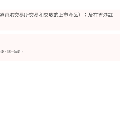
過香港交易所交易和交收的上市產品）；及在香港註
英鎊、瑞士法郎。​