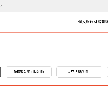
個人銀行
財富管
跨境理財通 (北向通)
東亞「開戶通」