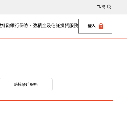
EN
簡
理
批發銀行
保險，強積金及信託
投資服務
登入
跨境賬戶服務