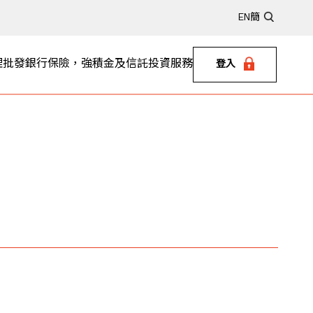
EN
簡
理
批發銀行
保險，強積金及信託
投資服務
登入