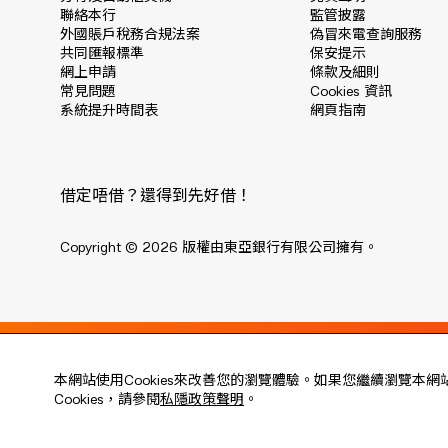
聯絡本行
監管披露
外國賬戶稅務合規法案
偽冒來電查詢服務
共同匯報標準
保安提示
網上申請
條款及細則
常見問題
Cookies 資訊
系統提升時間表
網頁指南
借定唔借？還得到先好借！
Copyright © 2026 版權由東亞銀行有限公司擁有。
Live every moment
本網站使用Cookies來改善您的瀏覽體驗。如果您繼續瀏覽本網
活出每刻
Cookies，請參閱
私隱政策聲明
。