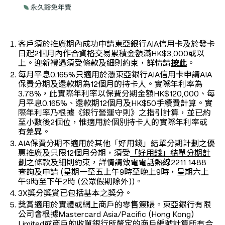
客戶須於推廣期內成功申請東亞銀行AIA信用卡及於發卡
日起2個月內作合資格交易累積金額滿HK$3,000或以
上。迎新禮遇須受條款及細則約束，詳情請
按此
。
每月平息0.165%只適用於憑東亞銀行AIA信用卡申請AIA
保費分期及還款期為12個月的持卡人。實際年利率為
3.78%，此實際年利率以保費分期金額HK$120,000、每
月平息0.165%、還款期12個月及HK$50手續費計算。實
際年利率乃根據《銀行營運守則》之指引計算，並已約
至小數後2個位，惟適用於個別持卡人的實際年利率或
有差異。
AIA保費分期不適用於其他「好用錢」結單分期計劃之優
惠推廣及只限12個月分期，須受
「好用錢」結單分期計
劃之條款及細則
約束，詳情請致電電話熱線2211 1488
查詢及申請 (星期一至五上午9時至晚上9時，星期六上
午9時至下午2時 (公眾假期除外))。
3X獎分獎賞已包括基本之獎分。
獎賞適用於實體或網上商戶的零售簽賬。東亞銀行有限
公司會根據Mastercard Asia/Pacific (Hong Kong)
Limited或商戶的收單銀行所釐定的商戶編號計算所有合