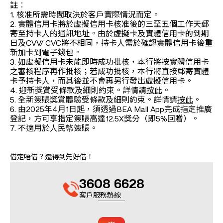
註︰
1. 核准所需時間取決於客戶實際情況而定。
2. 實體信用卡將於虛擬信用卡核准後的三至五個工作天郵
寄至持卡人的通訊地址。由於虛擬卡及實體信用卡的到期
日及CVV/ CVC將不相同，持卡人需於確認實體信用卡後重
新加卡到電子錢包。
3. 如虛擬信用卡未能即時成功批核，本行將按實體信用卡
之審核程序再作批核；若成功批核，本行將直接郵寄實體
卡予持卡人，而其後並不會再另行發出虛擬信用卡。
4. 迎新獎賞受條款及細則約束。詳情請
按此
。
5. 全新簽賬獎賞體驗受條款及細則約束。詳情請
按此
。
6. 由2025年4月1日起，須透過BEA Mall App完成指定推廣
登記，方可享指定簽賬高達12.5X獎分（即5%回贈）。
7. 不適用於人民幤簽賬。
借定唔借？還得到先好借！
3608 6628
客戶服務熱線