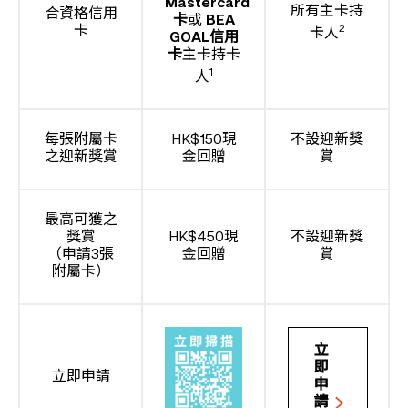
Mastercard
所有主卡持
合資格信用
卡
或
BEA
2
卡
卡人
GOAL信用
卡
主卡持卡
1
人
每張附屬卡
HK$150現
不設迎新獎
之迎新獎賞
金回贈
賞
最高可獲之
獎賞
HK$450現
不設迎新獎
（申請3張
金回贈
賞
附屬卡）
立
即
立即申請
申
請