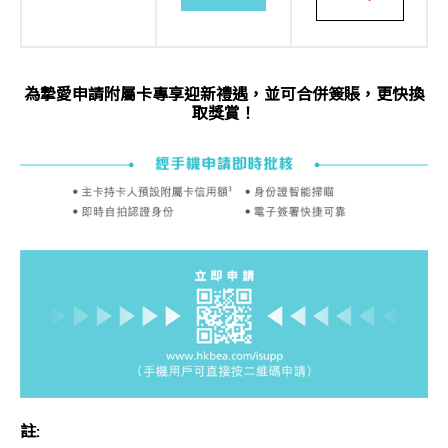
為摯愛申請附屬卡專享迎新禮遇，並可合併簽賬，更快換
取獎賞！
註: