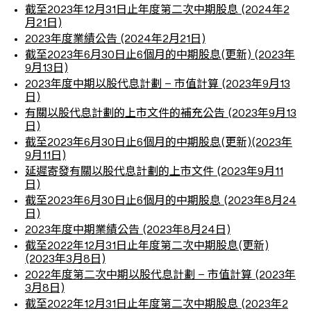
截至2023年12月31日止年度第二次中期股息 (2024年2
月21日)
2023年度業績公告 (2024年2月21日)
截至2023年6月30日止6個月的中期股息(更新) (2023年
9月13日)
2023年度中期以股代息計劃 – 市值計算 (2023年9月13
日)
有關以股代息計劃的上市文件的補充公告 (2023年9月13
日)
截至2023年6月30日止6個月的中期股息(更新)(2023年
9月11日)
延遲寄發有關以股代息計劃的上市文件 (2023年9月11
日)
截至2023年6月30日止6個月的中期股息 (2023年8月24
日)
2023年度中期業績公告 (2023年8月24日)
截至2022年12月31日止年度第二次中期股息(更新)
(2023年3月8日)
2022年度第二次中期以股代息計劃 – 市值計算 (2023年
3月8日)
截至2022年12月31日止年度第二次中期股息 (2023年2