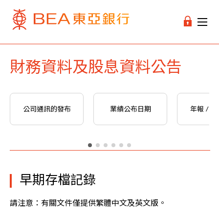
財務資料及股息資料公告
公司通訊的發布
業績公布日期
年報 / 
早期存檔記錄
請注意：有關文件僅提供繁體中文及英文版。