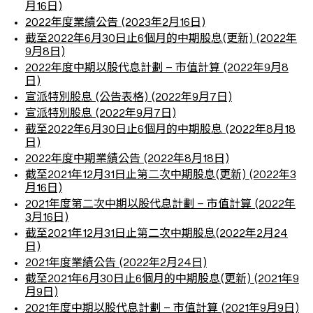
月16日)
2022年度業績公告 (2023年2月16日)
截至2022年6月30日止6個月的中期股息(更新) (2022年
9月8日)
2022年度中期以股代息計劃 – 市值計算 (2022年9月8
日)
宣派特別股息 (公告表格) (2022年9月7日)
宣派特別股息 (2022年9月7日)
截至2022年6月30日止6個月的中期股息 (2022年8月18
日)
2022年度中期業績公告 (2022年8月18日)
截至2021年12月31日止第二次中期股息(更新) (2022年3
月16日)
2021年度第二次中期以股代息計劃 – 市值計算 (2022年
3月16日)
截至2021年12月31日止第二次中期股息(2022年2月24
日)
2021年度業績公告 (2022年2月24日)
截至2021年6月30日止6個月的中期股息(更新) (2021年9
月9日)
2021年度中期以股代息計劃 – 市值計算 (2021年9月9日)