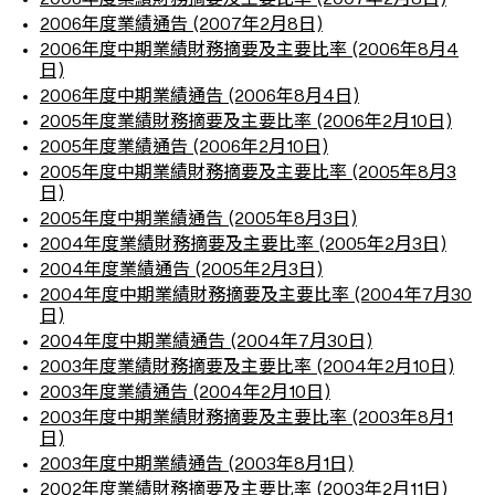
2006年度業績財務摘要及主要比率 (2007年2月8日)
2006年度業績通告 (2007年2月8日)
2006年度中期業績財務摘要及主要比率 (2006年8月4
日)
2006年度中期業績通告 (2006年8月4日)
2005年度業績財務摘要及主要比率 (2006年2月10日)
2005年度業績通告 (2006年2月10日)
2005年度中期業績財務摘要及主要比率 (2005年8月3
日)
2005年度中期業績通告 (2005年8月3日)
2004年度業績財務摘要及主要比率 (2005年2月3日)
2004年度業績通告 (2005年2月3日)
2004年度中期業績財務摘要及主要比率 (2004年7月30
日)
2004年度中期業績通告 (2004年7月30日)
2003年度業績財務摘要及主要比率 (2004年2月10日)
2003年度業績通告 (2004年2月10日)
2003年度中期業績財務摘要及主要比率 (2003年8月1
日)
2003年度中期業績通告 (2003年8月1日)
2002年度業績財務摘要及主要比率 (2003年2月11日)