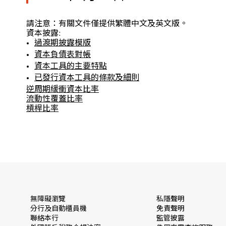
請注意：有關文件僅提供繁體中文及英文版。
資本披露:
過渡期披露模版
資本負債表對帳
資本工具的主要特點
已發行資本工具的條款及細則
逆周期緩衝資本比率
流動性覆蓋比率
槓桿比率
無障礙瀏覽
私隱聲明
分行及自動櫃員機
免責聲明
聯絡本行
監管披露