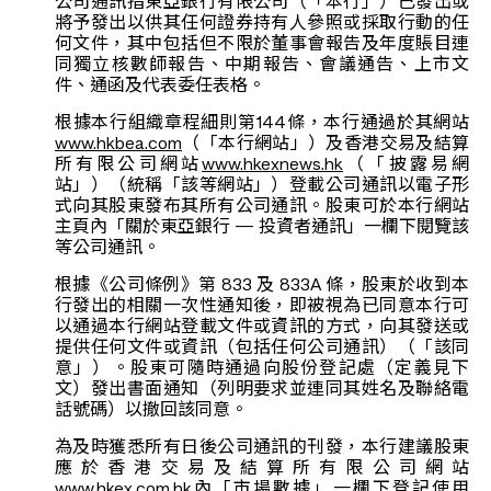
公司通訊指東亞銀行有限公司（「本行」）已發出或
將予發出以供其任何證券持有人參照或採取行動的任
何文件，其中包括但不限於董事會報告及年度賬目連
同獨立核數師報告、中期報告、會議通告、上市文
件、通函及代表委任表格。
根據本行組織章程細則第144條，本行通過於其網站
www.hkbea.com
（「本行網站」）及香港交易及結算
所有限公司網站
www.hkexnews.hk
（「披露易網
站」）（統稱「該等網站」）登載公司通訊以電子形
式向其股東發布其所有公司通訊。股東可於本行網站
主頁內「關於東亞銀行 — 投資者通訊」一欄下閱覽該
等公司通訊。
根據《公司條例》第 833 及 833A 條，股東於收到本
行發出的相關一次性通知後，即被視為已同意本行可
以通過本行網站登載文件或資訊的方式，向其發送或
提供任何文件或資訊（包括任何公司通訊）（「該同
意」）。股東可隨時通過向股份登記處（定義見下
文）發出書面通知（列明要求並連同其姓名及聯絡電
話號碼）以撤回該同意。
為及時獲悉所有日後公司通訊的刊發，本行建議股東
應於香港交易及結算所有限公司網站
www.hkex.com.hk
內「市場數據」一欄下登記使用