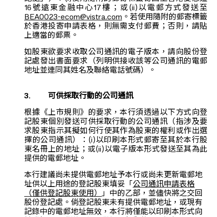
16號遠東金融中心17樓；或(ii)以電郵方式發送至
BEA0023-ecom@vistra.com
。若使用隨附的郵寄標籤
於香港投寄申請表格，則無需支付郵費；否則，請貼
上適當的郵票。
如股東欲要求收取公司通訊的電子版本，請向股份登
記處發出書面要求（列明供接收該等公司通訊的電郵
地址並連同其姓名及聯絡電話號碼）。
3. 可供採取行動的公司通訊
根據《上市規則》的要求，本行須透過以下方式向登
記股東個別發送可供採取行動的公司通訊（指涉及要
求股東指示其擬如何行使其作為股東的權利或作出選
擇的公司通訊）：(i)以印刷本形式郵寄至其於本行股
東名冊上的地址；或(ii)以電子版本形式發送至其為此
提供的電郵地址。
本行建議尚未提供電郵地址予本行或尚未更新電郵地
址供以上用途的登記股東填妥「
公司通訊申請表格
（僅供登記股東使用）
」中的乙部，並儘快將之交回
股份登記處。倘登記股東未有提供電郵地址，或現有
記錄中的電郵地址無效，本行將僅能以印刷本形式向