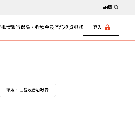
EN
簡
理
批發銀行
保險，強積金及信託
投資服務
登入
環境、社會及管治報告