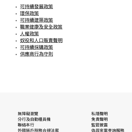
可持續發展政策
環保政策
可持續建築政策
職業健康及安全政策
人權政策
奴役和人口販賣聲明
可持續採購政策
供應商行為守則
無障礙瀏覽
私隱聲明
分行及自動櫃員機
免責聲明
聯絡本行
監管披露
外國賬戶稅務合規法案
偽冒來電查詢服務