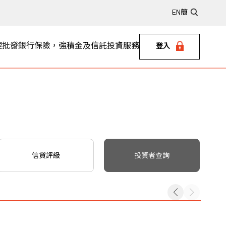
EN
簡
理
批發銀行
保險，強積金及信託
投資服務
登入
信貸評級
投資者查詢