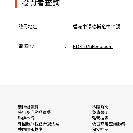
投資者查詢
註冊地址
:
香港中環德輔道中10號
電郵地址
:
FD-IR@hkbea.com
無障礙瀏覽
私隱聲明
分行及自動櫃員機
免責聲明
聯絡本行
監管披露
外國賬戶稅務合規法案
偽冒來電查詢服務
共同匯報標準
保安提示