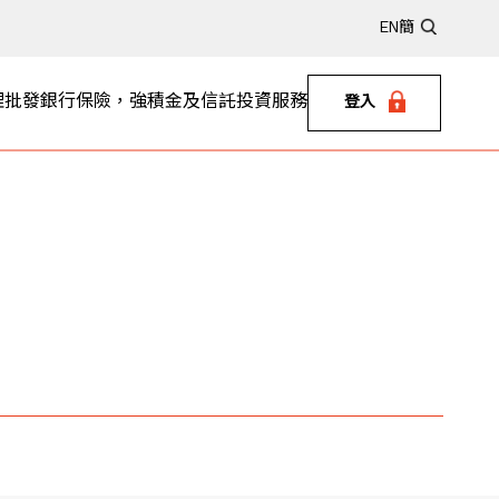
EN
簡
理
批發銀行
保險，強積金及信託
投資服務
登入