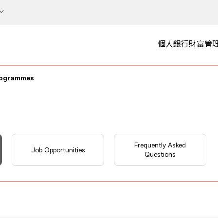
個人銀行
財富管
rogrammes
Frequently Asked
Job Opportunities
Questions