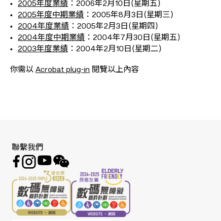
2005年度業績
：2006年2月10日(星期五)
2005年度中期業績
：2005年8月3日(星期三)
2004年度業績
：2005年2月3日(星期四)
2004年度中期業績
：2004年7月30日(星期五)
2003年度業績
：2004年2月10日(星期二)
你需以
Acrobat plug-in
閱覽以上內容
聯繫我們