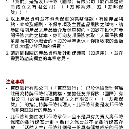
「我們」是指友邦保險（國際）有限公司（於百慕達註
冊成立之有限公司）（「友邦香港」或「友邦保
險」）。
以上產品資料並不包含保單的完整條款，有關產品特
點、條款及細則、不保事項及主要產品風險之詳情，請
參閱相關產品之產品簡介及保單契約。如欲在投保前參
閱保險合約之樣本，你可向友邦保險索取。人壽保險保
單屬長期的保險合約。如於早年退保，你所收取的金額
可能大幅少於已繳的保費。
請詳閱相關的產品資料及計劃建議書（如適用），並在
需要時諮詢獨立的專業意見。
注意事項
東亞銀行有限公司（「東亞銀行」）已於保險業監管局
註冊為持牌保險代理機構，並擔任友邦保險（國際）有
限公司（於百慕達註冊成立之有限公司）（「友邦保
險」）的指定持牌保險代理人。此保險計劃是友邦保險
而非東亞銀行的產品。
此保險計劃由友邦保險承保，且不是具有免費人壽保險
保障的銀行儲蓄計劃。繳付之保費並不是銀行儲蓄存
款。「活然人生」保險計劃是一份具有儲蓄成分的保險