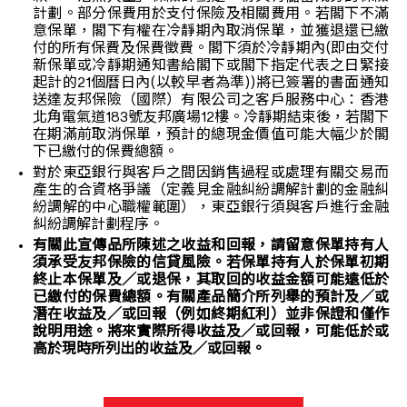
計劃。部分保費用於支付保險及相關費用。若閣下不滿
意保單，閣下有權在冷靜期內取消保單，並獲退還已繳
付的所有保費及保費徵費。閣下須於冷靜期內(即由交付
新保單或冷靜期通知書給閣下或閣下指定代表之日緊接
起計的21個曆日內(以較早者為準))將已簽署的書面通知
送達友邦保險（國際）有限公司之客戶服務中心：香港
北角電氣道183號友邦廣場12樓。冷靜期結束後，若閣下
在期滿前取消保單，預計的總現金價值可能大幅少於閣
下已繳付的保費總額。
對於東亞銀行與客戶之間因銷售過程或處理有關交易而
產生的合資格爭議（定義見金融糾紛調解計劃的金融糾
紛調解的中心職權範圍），東亞銀行須與客戶進行金融
糾紛調解計劃程序。
有關此宣傳品所陳述之收益和回報，請留意保單持有人
須承受友邦保險的信貸風險。若保單持有人於保單初期
終止本保單及／或退保，其取回的收益金額可能遠低於
已繳付的保費總額。有關產品簡介所列舉的預計及／或
潛在收益及／或回報（例如終期紅利）並非保證和僅作
說明用途。將來實際所得收益及／或回報，可能低於或
高於現時所列出的收益及／或回報。