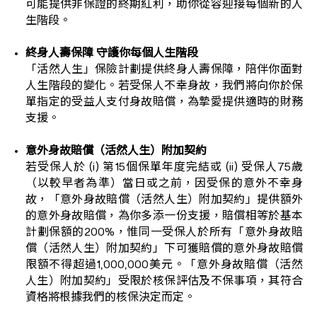
可能提供非保證的終期紅利，助你從容迎接每個新的人
生階段。
終身人壽保障 守護你每個人生階段
「活然人生」保險計劃提供終身人壽保障，陪伴你面對
人生階段的變化。若受保人不幸身故，我們將向你於保
單指定的受益人支付身故賠償，為摯愛提供適時的財務
支援。
意外身故賠償（活然人生）附加契約
若受保人於 (i) 第15個保單年度完結或 (ii) 受保人75歲
（以較早者為準）當日或之前，因受保的意外不幸身
故，「意外身故賠償（活然人生）附加契約」提供額外
的意外身故賠償，為你多添一份支援，賠償相等於基本
計劃保額的200%，惟同一受保人於所有「意外身故賠
償（活然人生）附加契約」下可獲賠償的意外身故賠償
限額不得超過1,000,000美元。「意外身故賠償（活然
人生）附加契約」受限於核保評估及不保事項，其符合
資格將根據我們的核保決定而定。