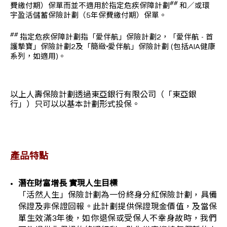
##
費繳付期）保單而並不適用於指定危疾保障計劃
和／或環
宇盈活儲蓄保險計劃（5年保費繳付期）保單。
##
指定危疾保障計劃指「愛伴航」保險計劃2，「愛伴航 - 首
護摯寶」保險計劃2及「簡緻•愛伴航」保險計劃 (包括AIA健康
系列，如適用)。
以上人壽保險計劃透過東亞銀行有限公司（「東亞銀
行」）只可以以基本計劃形式投保。
產品特點
潛在財富增長 實現人生目標
「活然人生」保險計劃為一份終身分紅保險計劃，具備
保證及非保證回報。此計劃提供保證現金價值，及當保
單生效滿3年後，如你退保或受保人不幸身故時，我們