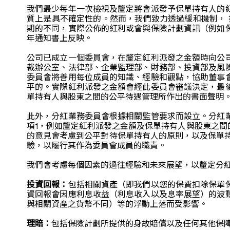
我們最少每年一次檢視及釐定將會派發予保單持有人的
質上是具不確定性的。然而，我們致力透過緩和機制，
期的不同，實際公佈的紅利或會與保險計劃資訊（例如
年通知書上反映。
公司已成立一個委員會，在釐定紅利派發之金額時向公
裁辦公室、法律部、企業監理部、財務部、投資部及風
委員會將善用每位成員的知識、經驗和觀點，協助董事
平的。實際紅利派發之金額會經此委員會審議決定，最
單持有人與股東之間的公平待遇管理所作出的書面聲明
此外，分紅業務委員會根據相關監管要求而設立。分紅
項1，例如釐定紅利派發之金額及保單持有人與股東之
的意見會考慮到公平對待保單持有人的原則，以及保單
驗，以履行其作為委員會成員的職責。
我們會考慮每個因素的過往經驗和未來展望，以釐定分
投資回報：
包括相關資產（即我們以您的保費扣除保單
資回報會因應利息收益（利息收入以及息率展望）的波
與相關資產之貨幣不同）等的浮動上落而受影響。
理賠：
包括保險計劃所提供的身故賠償以及任何其他保