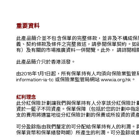
重要資料
此產品簡介並不包含保單的完整條款，並非及不構成保
義、契約條款及條件之完整敘述，請參閱保單契約。如
有）及有關的市場推廣資料一併閱覽。此外， 請詳閱相
此產品簡介只於香港派發。
由2018年1月1日起，所有保單持有人均須向保險業監管局為
information-ia-tc 或保險業監管局網站 www.ia.org.hk。
紅利理念
此分紅保險計劃讓我們與保單持有人分享該分紅保險計
資於一籃子不同資產。保單保障（包括於您的計劃中指
支的費用將適當地從分紅保險計劃的保費或所投資的資
可分盈餘指由我們釐定的可分配給保單持有人的利潤。
保單貨幣和保單繕發時期）所產生的利潤。可分盈餘或