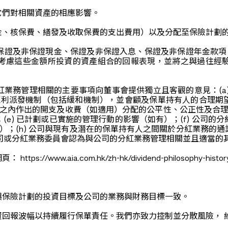
它們對相關資產的相應影響。
金、核保費、繕發及收取保費的支出費用）以及分配至保險計劃
保證及非保證現金、保證及非保證入息、保證及非保證年金款項，
考慮這些金額所投資的資產組合的回報表現，並將之與過往經
業務管理相關的主要事項向董事會提供獨立且客觀的意見：(a
及紅利派發機制（包括緩和機制），並會顧及保單持有人的合理
金之內作出的開支及收費（如適用）分配的公平性、公正性及合理
e) 已計劃或已實施的管理行動的影響（如有）；(f) 公司
有）；(h) 公司與現有及潛在的保單持有人之間關於分紅業務
 公司或分紅業務委員會認為與公司的分紅業務管理相關並且適當的
.aia.com.hk/zh-hk/dividend-philosophy-history.
與保險計劃的投資目標及公司的業務與財務目標一致。
回報波幅以持續履行保單責任。我們亦致力控制並分散風險， 