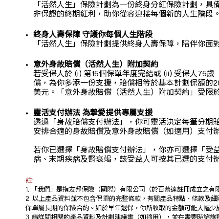
「活然人生」保險計劃為一份終身分紅保險計劃，具
非保證的終期紅利，助你從容迎接每個新的人生階段
終身人壽保障 守護你每個人生階段
「活然人生」保險計劃提供終身人壽保障，陪伴你面
意外身故賠償（活然人生）附加契約
若受保人於 (i) 第15個保單年度完結或 (ii)
償，為你多添一份支援，賠償相等於基本計劃保額的20
美元。「意外身故賠償（活然人生）附加契約」受限
靈活支付辦法 為摯愛提供專屬支援
透過「身故賠償支付辦法」，你可靈活決定每筆分期
安排合適的身故賠償及意外身故賠償（如適用）支付
若你已選擇「身故賠償支付辦法」，你亦可選擇「受
病、末期疾病及腎衰竭，該受益人可按其已選的支付
註:
1. 「我們」是指友邦保險（國際）有限公司（於百慕達註冊成立之
2. 以上產品資料並不包含保單的完整條款，有關產品特點、條款
保單屬長期的保險合約。如於早年退保，你所收取的金額可能大幅少
3. 請詳閱相關的產品資料及計劃建議書（如適用），並在需要時諮詢