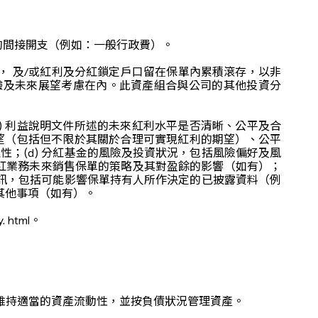
的間接開支（例如：一般行政費）。
 及/或紅利及分紅鎖定戶口留在保單內累積滾存，以非
驗及未來展望考慮在內。此資產組合與公司的其他投資分
) 利益說明文件所述的未來紅利水平是否清晰、公平及合
期望（包括但不限於其關於合理可實現紅利的期望）、公平
性；(d) 分紅基金的風險及投資狀況，包括風險偏好及風
的分紅業務未來銷售保單的策略及其對盈餘的影響（如有）；
的通訊，包括可能影響保單持有人所作決定的已披露資料（例
其他事項（如有）。
 html。
維持適當的資產流動性，並按負債狀況管理資產。