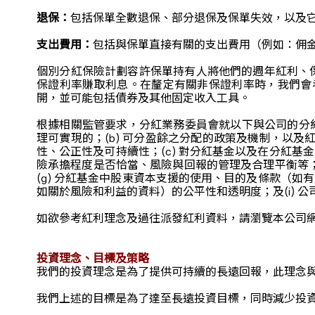
退保：
包括保單全數退保、部分退保及保單失效，以及
支出費用：
包括與保單直接有關的支出費用（例如：佣
個別分紅保險計劃容許保單持有人將他們的週年紅利、
保證利率賺取利息。在釐定有關非保證利率時，我們會
開，並可能包括債券及其他固定收入工具。
根據相關監管要求，分紅業務委員會就以下與公司的分紅
理可實現的；(b) 可分盈餘之分配的政策及機制，以
性、公正性及可持續性；(c) 對分紅基金以及在分紅基
險承擔程度是否恰當、風險與回報的管理及合理平衡等；(
(g) 分紅基金中股東資本支援的使用、目的及條款（如
如關於風險和利益的資料）的公平性和透明度；及(i)
如欲參考紅利理念及過往派發紅利資料，請瀏覽本公司網頁： https://www
投資理念、目標及策略
我們的投資理念是為了提供可持續的長遠回報，此理念
我們上述的目標是為了達至長遠投資目標，同時減少投資