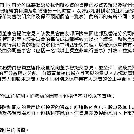
紅利。可分盈餘將取決於我們所投資的資產的投資表現以及我們
 把所得的利潤及虧損攤分一段時間，以達致相對穩定的紅利派發
保單銷售說明文件及保單預期價值一覧表）內所示的有所不同。
司董事會提供意見。該委員會由友邦保險集團總部及香港分公司
險管理部等。該委員會的每位成員都將致力以小心謹慎，勤勉盡
會履行其負責的獨立決定和潛在利益衝突管理，以確保保單持有
後由公司董事會（包括一名或以上獨立非執行董事）批准，並擁
。
業務委員會獨立運作及直接向董事會提交意見，並至少半數成員
間的可分盈餘之分配，向董事會提供獨立且客觀的意見。為協助董
持有人和股東之間，及不同組別之保單持有人之間的公正平衡。 
紅保單的紅利。而考慮的因素，包括但不限於以下事項：
保障和開支的費用後所投資的資產）所賺取的利息、股息及其市
動及各類市場風險，包括利率風險、信貸息差及違約風險、上市
障利益的賠償。