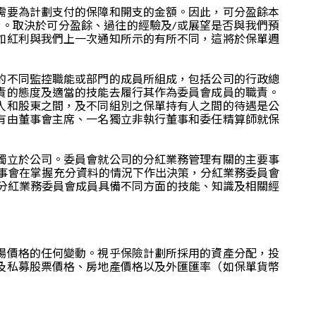
需要為計劃支付的保障和開支的金額。因此，可分盈餘本
。取決於可分盈餘、過往的經驗及/或展望是否與我們預
如紅利與我們上一次通知所示的有所不同，這將於保單週
的不同監控職能或部門的成員所組成，包括公司的行政總
責的態度及適當的技能去履行其作為委員會成員的職責。
人和股東之間，及不同組別之保單持有人之間的待遇是公
有由董事會主席、一名獨立非執行董事和委任精算師就保
獨立於公司。委員會就公司的分紅業務管理有關的主要事
事會在掌握充分資料的情況下作出決策，分紅業務委員會
分紅業務委員會成員具備不同方面的技能、知識及相關經
場價格的任何變動。視乎保險計劃所採用的資產分配，投
及私募股票價格、房地產價格以及外匯匯率（如保單貨幣