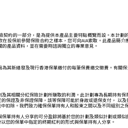
險契約的一部分，是為提供本產品主要特點概覽而設。本計劃
欲在投保前參閱保險合約之樣本，您可向AIA索取。此產品簡介
關的產品資料，並在需要時諮詢獨立的專業意見。
其新繕發及現行香港保單繳付的每筆保費繳交徵費。有關保費徵費詳情，請
劃及其相關分紅保險計劃所賺取的利潤。此計劃專為長期持有保
定的保證及非保證保障，該等保障可能於身故或退保支付， 以及
產中扣除。我們致力確保保單持有人和股東之間以及不同組別之
與保單持有人分享的可分盈餘將基於您的計劃及類似計劃或類似
會以您的保單中指定的終期紅利的形式與保單持有人分享。