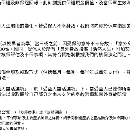
備保證及非保證回報。此計劃提供保證現金價值，及當保單生效滿
。
對人生階段的變化。若受保人不幸身故，我們將向你於保單指定
 受保人75歲（以較早者為準）當日或之前，因受保的意外不幸身故，
0%，惟同一受保人於所有「意外身故賠償（活然人生）附加契約」
於核保評估及不保事項，其符合資格將根據我們的核保決定而定
賠償金額及領取形式（包括每月、每季、每半年或每年支付），
辦法。
益人靈活選項」。於「受益人靈活選項」下，當受益人已達你所
辦法以收取屬於自己部分之尚未支付的身故賠償和意外身故賠償
有限公司）（「友邦香港」或「友邦保險」）。
及細則、不保事項及主要產品風險之詳情，請參閱相關產品之產品簡介及保單契約
於已繳的保費。
獨立的專業意見。