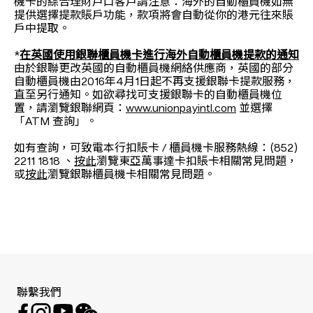
機卡的綜合理財戶口客戶請注意：海外的自動櫃員機如無
提供選擇提款賬戶功能，款項將會自動從你的港元往來賬
戶中提取。
*
在英國使用銀聯櫃員機卡進行海外自動櫃員機提款的通知
由於銀聯更改英國的自動櫃員機網絡供應商，英國的部分
自動櫃員機由2016年4月1日起不再支援銀聯卡提款服務，
直至另行通知。如欲尋找可支援銀聯卡的自動櫃員機位
置，請瀏覽銀聯網頁：
www.unionpayintl.com
並選擇
「ATM 查詢」。
如有查詢，可致電本行扣賬卡 / 櫃員機卡服務熱線：(852)
2211 1818 、
按此
瀏覽東亞萬事達卡扣賬卡相關常見問題，
或
按此
瀏覽銀聯櫃員機卡相關常見問題。
聯繫我們