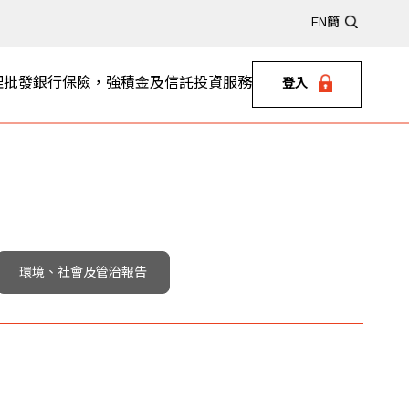
EN
簡
理
批發銀行
保險，強積金及信託
投資服務
登入
環境、社會及管治報告