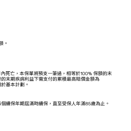
額。
死亡，本保單將預支一筆過，相等於100% 保額的末
發的末期疾病利益下需支付的累積最高賠償金額為
用於基本計劃。
個續保年期屆滿時續保，直至受保人年滿85歲為止。