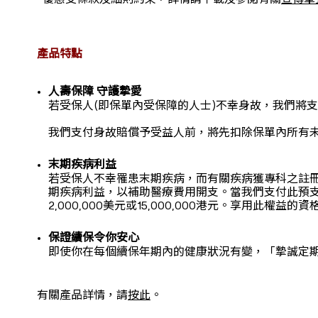
*優惠受條款及細則約束，詳情請下載及參閱有關
宣傳單
產品特點
人壽保障 守護摯愛
若受保人(即保單內受保障的人士)不幸身故，我們將支
我們支付身故賠償予受益人前，將先扣除保單內所有
末期疾病利益
若受保人不幸罹患末期疾病，而有關疾病獲專科之註冊
期疾病利益，以補助醫療費用開支。當我們支付此預
2,000,000美元或15,000,000港元。享用此
保證續保令你安心
即使你在每個續保年期內的健康狀況有變，「摯誠定期
有關產品詳情，請
按此
。