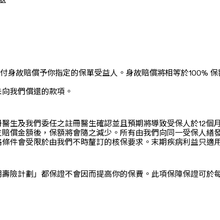
張
。
付身故賠償予你指定的保單受益人。身故賠償將相等於100% 保
未向我們償還的款項。
醫生及我們委任之註冊醫生確認並且預期將導致受保人於12個月內
支賠償金額後，保額將會隨之減少。所有由我們向同一受保人繕
權益的資格條件會受限於由我們不時釐訂的核保要求。
末期疾病利益只適
壽險計劃」都保證不會因而提高你的保費。此項保障保證可於每