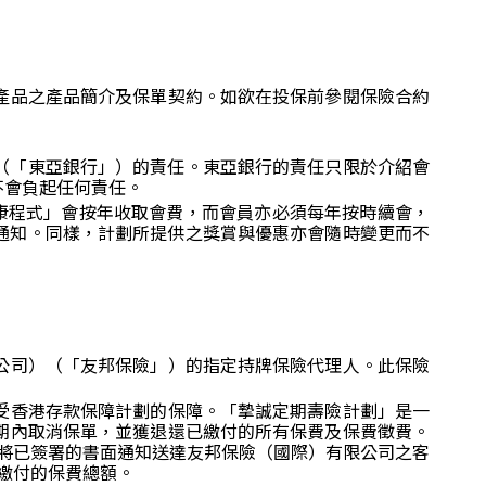
產品之產品簡介及保單契約。如欲在投保前參閱保險合約
限公司（「東亞銀行」）的責任。東亞銀行的責任只限於介紹會
不會負起任何責任。
tality 健康程式」會按年收取會費，而會員亦必須每年按時續會，
作另行通知。同樣，計劃所提供之獎賞與優惠亦會隨時變更而不
公司）（「友邦保險」）的指定持牌保險代理人。此保險
受香港存款保障計劃的保障。「摯誠定期壽險計劃」是一
期內取消保單，並獲退還已繳付的所有保費及保費徵費。
)將已簽署的書面通知送達友邦保險（國際）有限公司之客
已繳付的保費總額。