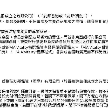
註冊成立之有限公司）（「友邦香港或「友邦保險」）。
點、條款及細則、不保事項及主要產品風險之詳情，請參閱相關
在需要時諮詢獨立的專業意見。
）並不是保險產品。會員計劃是友邦香港的責任，而並非東亞銀行有
的詳細資料。東亞銀行就友邦香港於會員計劃提供之任何事宜將
為有效的AIA Vitality特選保險產品保單的受保人。「AIA Vi
。「AIA Vitality 健康程式」會費或會隨時變更而不
，並擔任友邦保險（國際）有限公司（於百慕達註冊成立之有限
險保障的銀行儲蓄計劃。繳付之保費並不是銀行儲蓄存款，故不
用於支付保險及相關費用。若閣下不滿意保單，閣下有權在冷靜
閣下或閣下指定代表之日緊接起計的21個曆日內(以較早者為準)
。冷靜期結束後，若閣下在期滿前取消保單，閣下不會獲發還任何