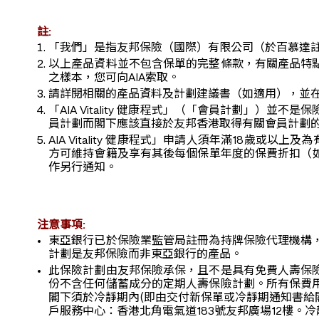
註:
「我們」是指友邦保險（國際）有限公司（於百慕達
以上產品資料並不包含保單的完整條款，有關產品特
之樣本，您可向AIA索取。
請詳閱相關的產品資料及計劃建議書（如適用），並
「AIA Vitality 健康程式」（「會員計劃」
員計劃而閣下應該直接於友邦香港取得有關會員計劃
AIA Vitality 健康程式」申請人須年滿18歲或以上及
方可維持會籍及享有其後每個保單年度的保費折扣（如有）
作另行通知。
注意事項:
東亞銀行已於保險業監管局註冊為持牌保險代理機構
計劃是友邦保險而非東亞銀行的產品。
此保險計劃由友邦保險承保，且不是具有免費人壽保
份不含任何儲蓄成分的定期人壽保險計劃。所有保費
閣下須於冷靜期內(即由交付新保單或冷靜期通知書給
戶服務中心：香港北角電氣道183號友邦廣場12樓