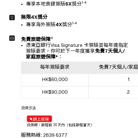
1-4
專享本地食肆簽賬
6X
獎分
無限4X獎分
1-4
專享海外簽賬
4X
獎分
4
免費旅遊保障
憑東亞銀行Visa Signature 卡簽賬並每年達指定
簽賬要求，你可於下一年度獲享
免費7天個人/
家庭旅遊保障*
：
每年簽賬要求
免費7天個人/家
HK$60,000
1
HK$90,000
2
服務熱線: 2839 6377