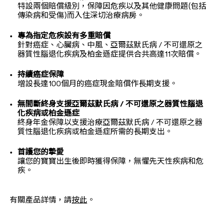
特設兩個賠償級別，保障因危疾以及其他健康問題(包括
傳染病和受傷)而入住深切治療病房。
專為指定危疾設有多重賠償
針對癌症、心臟病、中風、亞爾茲默氏病 / 不可還原之
器質性腦退化疾病及柏金遜症提供合共高達11次賠償。
持續癌症保障
增設長達100個月的癌症現金賠償作長期支援。
無間斷終身支援亞爾茲默氏病 / 不可還原之器質性腦退
化疾病或柏金遜症
終身年金保障以支援治療亞爾茲默氏病 / 不可還原之器
質性腦退化疾病或柏金遜症所需的長期支出。
首護您的摯愛
讓您的寶寶出生後即時獲得保障，無懼先天性疾病和危
疾。
有關產品詳情，請
按此
。