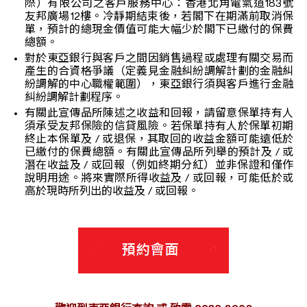
際）有限公司之客戶服務中心：香港北角電氣道183號
友邦廣場12樓。冷靜期結束後，若閣下在期滿前取消保
單，預計的總現金價值可能大幅少於閣下已繳付的保費
總額。
對於東亞銀行與客戶之間因銷售過程或處理有關交易而
產生的合資格爭議（定義見金融糾紛調解計劃的金融糾
紛調解的中心職權範圍），東亞銀行須與客戶進行金融
糾紛調解計劃程序。
有關此宣傳品所陳述之收益和回報，請留意保單持有人
須承受友邦保險的信貸風險。若保單持有人於保單初期
終止本保單及 / 或退保，其取回的收益金額可能遠低於
已繳付的保費總額。有關此宣傳品所列舉的預計及 / 或
潛在收益及 / 或回報（例如終期分紅）並非保證和僅作
說明用途。將來實際所得收益及 / 或回報，可能低於或
高於現時所列出的收益及 / 或回報。