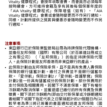
Vitality 健康程式」會按年收取會費，而會員亦必須每年
按時續會，方可維持會籍及享有其後每個保單年度的
「AIA Vitality 健康程式」保障增值（如有）。「AIA
Vitality 健康程式」會費或會隨時變更而不作另行通知。
同樣，計劃所提供之獎賞與優惠亦會隨時變更而不作另
行通知。
注意事項:
東亞銀行已於保險業監管局註冊為持牌保險代理機構，
並擔任友邦保險（國際）有限公司（於百慕達註冊成立
之有限公司）（「友邦保險」）的指定持牌保險代理
人。此保險計劃是友邦香港而非東亞銀行的產品。
此保險計劃由友邦保險承保，且不是具有免費人壽保險
保障的銀行儲蓄計劃。繳付之保費並不是銀行儲蓄存
款。「愛伴航」保險計劃2 /「愛伴航–首護摯寶」保險
計劃2是一份具有儲蓄成分的保險計劃。部分保費用於
支付保險及相關費用。若閣下不滿意保單，閣下有權在
冷靜期內取消保單，並獲退還已繳付的所有保費及保費
徵費。閣下須於冷靜期內(即由交付新保單或冷靜期通知
書給閣下或閣下指定代表之日緊接起計的21個曆日內(以
較早者為準))將已簽署的書面通知送達友邦保險（國