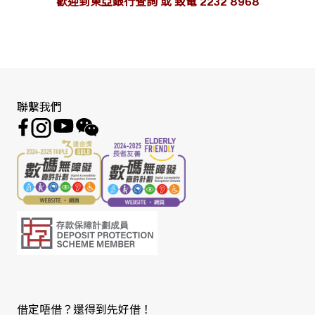
歡迎到東亞銀行查詢 或 致電 2232 8968
聯繫我們
借定唔借？還得到先好借！