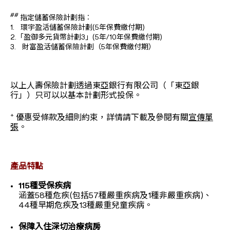
##
指定儲蓄保險計劃指︰
1. 環宇盈活儲蓄保險計劃(5年保費繳付期)
2.「盈御多元貨幣計劃3」(5年/10年保費繳付期)
3. 財富盈活儲蓄保險計劃（5年保費繳付期）
以上人壽保險計劃透過東亞銀行有限公司（「東亞銀
行」）只可以以基本計劃形式投保。
+
優惠受條款及細則約束，詳情請下載及參閱有關
宣傳單
張
。
產品特點
115種受保疾病
涵蓋58種危疾(包括57種嚴重疾病及1種非嚴重疾病)、
44種早期危疾及13種嚴重兒童疾病。
保障入住深切治療病房