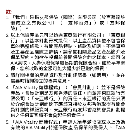
註:
「我們」是指友邦保險（國際）有限公司（於百慕達註
冊成立之有限公司）（「友邦香港」）或「友邦保
險」）。
以上保險產品只可以透過東亞銀行有限公司﹝「東亞銀
行」﹞以基本計劃形式投保。以上產品資料並不包含保
單的完整條款，有關產品特點、條款及細則、不保事項
及主要產品風險之詳情，請參閱相關產品之產品簡介及
保單契約。如欲在投保前參閱保險合約之樣本，您可向
AIA索取。人壽保險保單屬長期的保險合約。如於早年退
保，您所收取的金額可能大幅少於已繳的保費。
請詳閱相關的產品資料及計劃建議書（如適用），並在
需要時諮詢獨立的專業意見。
「AIA Vitality 健康程式」（「會員計劃」）並不是保險
產品。會員計劃是友邦香港的責任，而並非東亞銀行有
限公司（「東亞銀行」）的責任。東亞銀行的責任只限
於介紹會員計劃而閣下應該直接於友邦香港取得有關會
員計劃的詳細資料。東亞銀行就友邦香港於會員計劃提
供之任何事宜將不會負起任何責任。
「AIA Vitality 健康程式」申請人須年滿18歲或以上及為
有效的AIA Vitality特選保險產品保單的受保人。「AIA