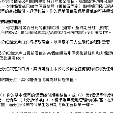
保證現金價值及相應的終期分紅的現金價值，這將導致你的保單
的一次性保費或已繳付保費總額（視情況而定）將根據已降低的
保單的身故賠償、退保利益、你的保單價值及保單價值的可持續
性的理財需要
」，你可將相等百分比的復歸紅利（如有）及終期分紅（如有）
度完結後起，於每個保單年度完結後30日內申請行使此選項1次。
及分紅鎖定戶口進行提取現金，以滿足不同人生階段的理財需要
及分紅鎖定戶口最新價值的某個金額為非保證復歸紅利和非保證
使此選項1次。
及分紅鎖定戶口後，其後可能由本公司公佈之任何復歸紅利及任
和終期分紅，其保證價值將轉為非保證價值。
i）你的基本保單的保費繳付期完結後，或（ii）第1個保單年
另一份保單（「分拆保單」），精準及無縫地管理你的財富。在
不變，而分拆保單的保單生效日期將與主要保單一樣。