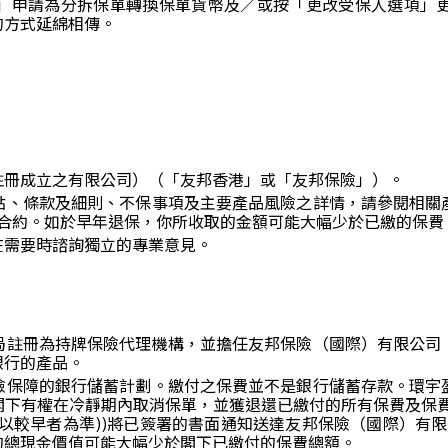
」申請為分拆保單轉換保單貨幣及／或按「更改受保人選項」
的方式延綿相傳。
註冊成立之有限公司）（「友邦香港」或「友邦保險」）。
點、條款及細則、不保事項及主要產品風險之詳情，請參閱相關
險合約。如於早年退保，你所收取的金額可能大幅少於已繳的保費
在需要時諮詢獨立的專業意見。
局註冊為持牌保險代理機構，並擔任友邦保險（國際）有限公司
銀行的產品。
險保障的銀行儲蓄計劃。繳付之保費並不是銀行儲蓄存款。環宇
閣下有權在冷靜期內取消保單，並獲退還已繳付的所有保費及保費
以較早者為準))將已簽署的書面通知送達友邦保險（國際）有限
的總現金價值可能大幅少於閣下已繳付的保費總額。