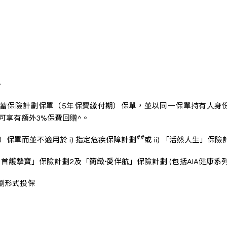
。
儲蓄保險計劃保單（5年保費繳付期）保單，並以同一保單持有人身份
可享有額外3%保費回贈^。
##
保單而並不適用於 i) 指定危疾保障計劃
或 ii) 「活然人生」保險
 首護摯寶」保險計劃2及「簡緻•愛伴航」保險計劃 (包括AIA健康系
劃形式投保