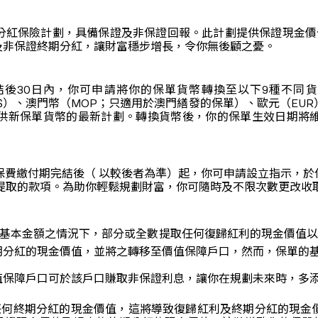
分紅保險計劃，具備保證及非保證回報。此計劃提供保證現金價
及非保證終期分紅，讓財富穩步增長，令你無後顧之憂。
後30日內，你可申請將你的保單貨幣轉換至以下9種不同貨
HK$）、澳門幣（MOP；只適用於澳門繕發的保單）、歐元（EU
供新保單貨幣的最新計劃。轉換貨幣後，你的保單生效日期將
劃的保費繳付期完結後（ 以較後者為準）起，你可申請設立指示，
取該提取的款項。為助你輕鬆規劃財富，你可隨時及不限次數更改
的基本金額之情況下，部分或全數提取任何復歸紅利的現金價值
期分紅的現金價值，並將之轉移至價值保障戶口，然而，保單的
值保障戶口可於該戶口賺取非保證利息，讓你在規劃未來時，多
任何終期分紅的現金價值，這將導致復歸紅利及終期分紅的現金