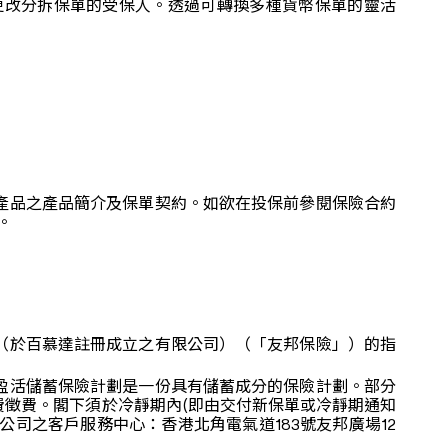
更改分拆保單的受保人。透過可轉換多種貨幣保單的靈活
產品之產品簡介及保單契約。如欲在投保前參閱保險合約
。
（於百慕達註冊成立之有限公司）（「友邦保險」）的指
盈活儲蓄保險計劃是一份具有儲蓄成分的保險計劃。部分
徵費。閣下須於冷靜期內(即由交付新保單或冷靜期通知
公司之客戶服務中心：香港北角電氣道183號友邦廣場12