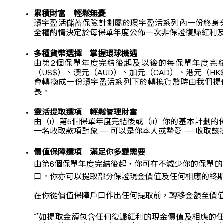
累積財富 輕鬆無憂
環宇盈活儲蓄保險計劃屬於環宇盈活系列內一份終身
全權酌情決定於每保單年度公佈一次非保證復歸紅利
多種貨幣選擇 掌握環球機遇
由第2個保單年度完結後起及以後的每保單年度完結
（US$）、澳元（AUD）、加元（CAD）、港元（
會轉換成一份環宇盈活系列下於轉換貨幣時由我們提
長。
靈活提取選項 輕鬆管理財富
由（i）第5個保單年度完結後或（ii）你的基本計
一名收取款項對象 — 可以是你本人或摯愛 — 收
價值保障選項 滿足你多變需要
由第6個保單年度完結後起，你可在不減少你的保單
口。你亦可以提取部分保證現金價值及任何相應的終
在你從價值保障戶口作出任何提取前，轉移金額至價
**
如提取金額包含任何復歸紅利的現金價值及相應的