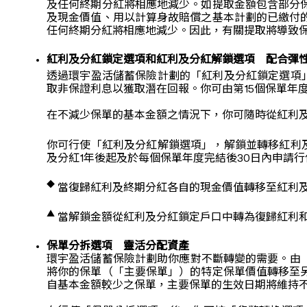
及任何終期分紅將相應地減少。如提取金額包含部分
及現金價值、用以計算身故賠償之基本計劃的已繳付
任何終期分紅將相應地減少。因此，有關提取將導致
紅利及分紅鎖定選項和紅利及分紅解鎖選項 配合彈
透過環宇盈活儲蓄保險計劃的「紅利及分紅鎖定選項
取非保證利息以獲取潛在回報。你可由第15個保單年
在不減少保單的基本金額之情況下，你可隨時從紅利
你可行使「紅利及分紅解鎖選項」，解鎖並轉移紅利
及分紅1年後起及於每個保單年度完結後30日內申請行
◆
當復歸紅利及終期分紅各自的現金價值轉移至紅利
▲
當解鎖金額從紅利及分紅鎖定戶口中轉為復歸紅利
保單分拆選項 靈活分配資產
環宇盈活儲蓄保險計劃助你應對不斷轉變的需要。由（
將你的保單（「主要保單」）的特定保單價值轉移至
自基本金額較少之保單，主要保單的生效日期將維持