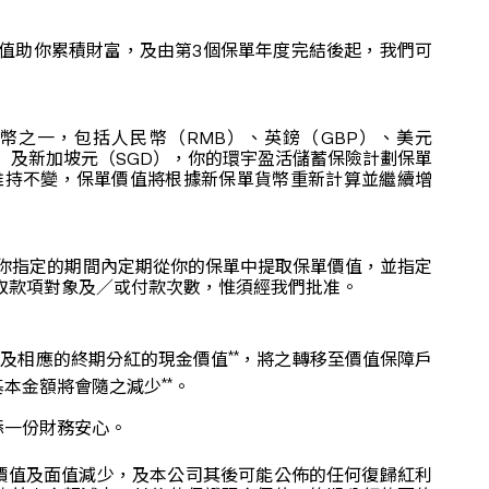
值助你累積財富，及由第3個保單年度完結後起，我們可
幣之一，包括人民幣（RMB）、英鎊（GBP）、美元
R）及新加坡元（SGD），你的環宇盈活儲蓄保險計劃保單
維持不變，保單價值將根據新保單貨幣重新計算並繼續增
於你指定的期間內定期從你的保單中提取保單價值，並指定
收取款項對象及／或付款次數，惟須經我們批准。
**
以及相應的終期分紅的現金價值
，將之轉移至價值保障戶
**
基本金額將會隨之減少
。
添一份財務安心。
價值及面值減少，及本公司其後可能公佈的任何復歸紅利