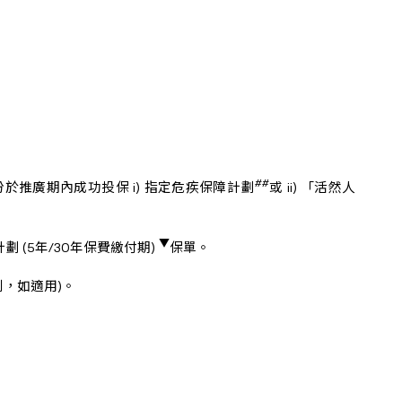
##
於推廣期內成功投保 i) 指定危疾保障計劃
或 ii) 「活然人
▼
計劃 (5年/30年保費繳付期)
保單。
列，如適用)。