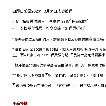
由即日起至2026年8月31日成功投保:
#
*
5年保費繳付期 – 可享高達 33%
保費回贈
*
一次性繳付保費 - 可享高達 7% 保費折扣
*
宣傳單張
優惠受條款及細則約束，詳情請下載及參閱有關
#
由即日起至2026年8月31日，如客戶成功投保環宇盈活
▼
生」保險計劃 (5年/30年保費繳付期)
及符合指定保費要求
^
額外優惠只適用於環宇盈活儲蓄保險計劃（5年保費繳付期）
##
▼
指定危疾保障計劃
指「愛伴航」保險計劃2，「愛伴航 -
▼
透過東亞銀行有限公司（「東亞銀行」）只可以以基本計
產品特點