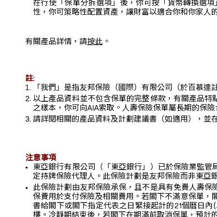
在行使「保單分拆選項」後，你可按「貨幣轉換選項
性，你可策略性配置資產，讓財富以適合你和你家人
有關產品詳情，請
按此
。
註:
「我們」是指友邦保險（國際）有限公司（於百慕達
以上產品資料並不包含保單的完整條款，有關產品特
之樣本，你可向AIA索取。人壽保險保單屬長期的保
請詳閱相關的產品資料及計劃建議書（如適用），並
注意事項
東亞銀行有限公司（「東亞銀行」）已於保險業監管
定持牌保險代理人。此保險計劃是友邦保險而非東亞
此保險計劃由友邦保險承保，且不是具有免費人壽保
保費用於支付保險及相關費用。若閣下不滿意保單，
書給閣下或閣下指定代表之日緊接起計的21個曆日內(
樓。冷靜期結束後，若閣下在期滿前取消保單，預計