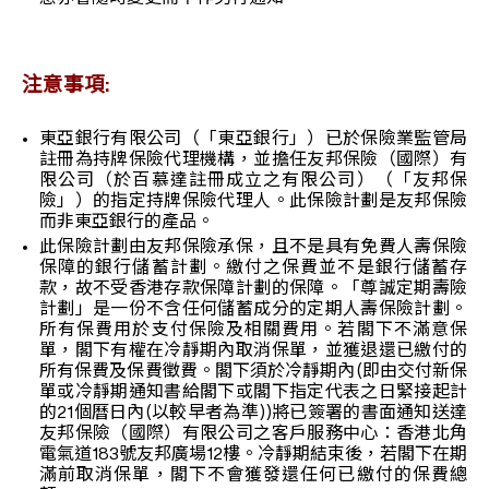
注意事項:
東亞銀行有限公司（「東亞銀行」）已於保險業監管局
註冊為持牌保險代理機構，並擔任友邦保險（國際）有
限公司（於百慕達註冊成立之有限公司）（「友邦保
險」）的指定持牌保險代理人。此保險計劃是友邦保險
而非東亞銀行的產品。
此保險計劃由友邦保險承保，且不是具有免費人壽保險
保障的銀行儲蓄計劃。繳付之保費並不是銀行儲蓄存
款，故不受香港存款保障計劃的保障。「尊誠定期壽險
計劃」是一份不含任何儲蓄成分的定期人壽保險計劃。
所有保費用於支付保險及相關費用。若閣下不滿意保
單，閣下有權在冷靜期內取消保單，並獲退還已繳付的
所有保費及保費徵費。閣下須於冷靜期內(即由交付新保
單或冷靜期通知書給閣下或閣下指定代表之日緊接起計
的21個曆日內(以較早者為準))將已簽署的書面通知送達
友邦保險（國際）有限公司之客戶服務中心：香港北角
電氣道183號友邦廣場12樓。冷靜期結束後，若閣下在期
滿前取消保單，閣下不會獲發還任何已繳付的保費總