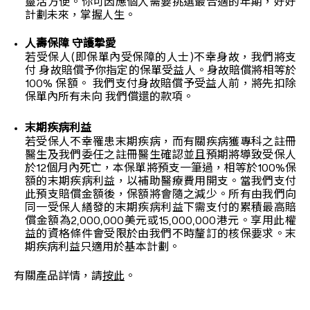
靈活方便。你可因應個人需要挑選最合適的年期，好好
計劃未來，掌握人生。
人壽保障 守護摯愛
若受保人(即保單內受保障的人士)不幸身故，我們將支
付 身故賠償予你指定的保單受益人。身故賠償將相等於
100% 保額。 我們支付身故賠償予受益人前，將先扣除
保單內所有未向 我們償還的款項。
末期疾病利益
若受保人不幸罹患末期疾病，而有關疾病獲專科之註冊
醫生及我們委任之註冊醫生確認並且預期將導致受保人
於12個月內死亡，本保單將預支一筆過，相等於100%保
額的末期疾病利益，以補助醫療費用開支。當我們支付
此預支賠償金額後，保額將會隨之減少。所有由我們向
同一受保人繕發的末期疾病利益下需支付的累積最高賠
償金額為2,000,000美元或15,000,000港元。享用此權
益的資格條件會受限於由我們不時釐訂的核保要求。末
期疾病利益只適用於基本計劃。
有關產品詳情，請
按此
。