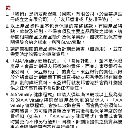
註:
「我們」是指友邦保險（國際）有限公司（於百慕達註
冊成立之有限公司）（「友邦香港或「友邦保險」）。
以上產品資料並不包含保單的完整條款，有關產品特
點、條款及細則、不保事項及主要產品風險之詳情，請
參閱相關產品之產品簡介及保單契約。如欲在投保前參
閱保險合約之樣本，您可向AIA索取。
請詳閱相關的產品資料及計劃建議書（如適用），並在
需要時諮詢獨立的專業意見。
「AIA Vitality 健康程式」（「會員計劃」）並不是保險
產品。會員計劃是友邦香港的責任，而並非東亞銀行有
限公司（「東亞銀行」）的責任。東亞銀行的責任只限
於介紹會員計劃而閣下應該直接於友邦香港取得有關會
員計劃的詳細資料。東亞銀行就友邦香港於會員計劃提
供之任何事宜將不會負起任何責任。
AIA Vitality 健康程式」申請人須年滿18歲或以上及為有
效的AIA Vitality特選保險產品保單的受保人。「AIA
Vitality 健康程式」會按年收取會費，而會員亦必須每年
按時續會，方可維持會籍及享有其後每個保單年度的保
費折扣（如有）。「AIA Vitality 健康程式」會費或會隨
時變更而不作另行通知。同樣，計劃所提供之獎賞與優
惠亦會隨時變更而不作另行通知。