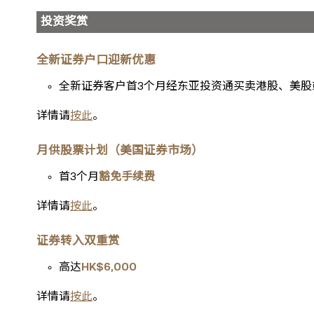
投资奖赏
全新证券户口迎新优惠
全新证券客户首3个月经东亚投资通买卖港股、美股
详情请
按此
。
月供股票计划（美国证券市场）
首3个月
豁免手续费
详情请
按此
。
证券转入双重赏
高达
HK$6,000
详情请
按此
。