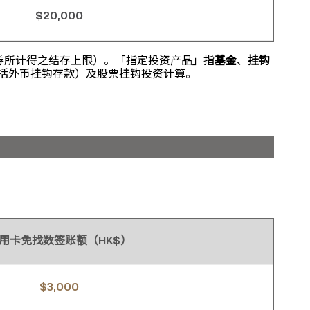
$20,000
券所计得之结存上限）。「指定投资产品」指
基金
、
挂钩
括外币挂钩存款）及股票挂钩投资计算。
用卡免找数签账额（HK$）
$3,000