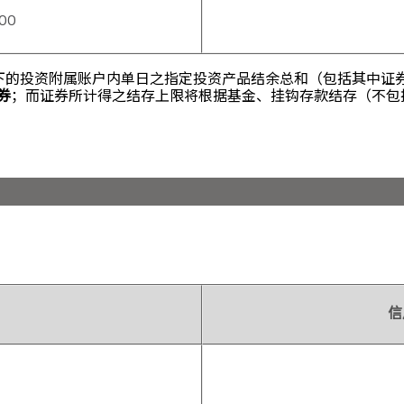
000
名下的投资附属账户内单日之指定投资产品结余总和（包括其中证
券
；而证券所计得之结存上限将根据基金、挂钩存款结存（不包
）
信