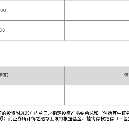
000
000
等值）
信
名下的投资附属账户内单日之指定投资产品结余总和（包括其中证
券
；而证券所计得之结存上限将根据基金、挂钩存款结存（不包