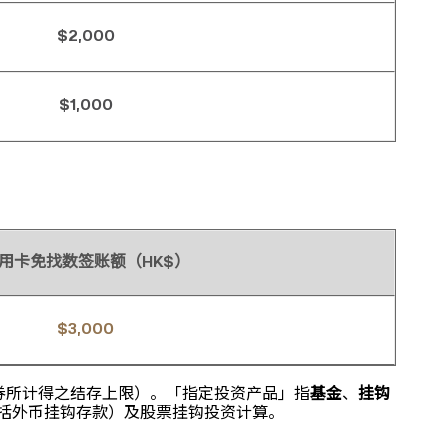
$2,000
$1,000
用卡免找数签账额（HK$）
$3,000
券所计得之结存上限）。「指定投资产品」指
基金
、
挂钩
括外币挂钩存款）及股票挂钩投资计算。