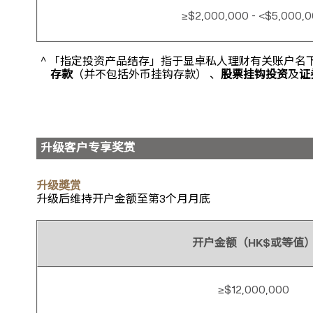
≥$2,000,000 - <$5,000,
^ 「指定投资产品结存」指于显卓私人理财有关账户
存款
（并不包括外币挂钩存款） 、
股票挂钩投资
及
证
升级客户专享奖赏
升级奬赏
升级后维持开户金额至第3个月月底
开户金额（HK$或等值
≥$12,000,000