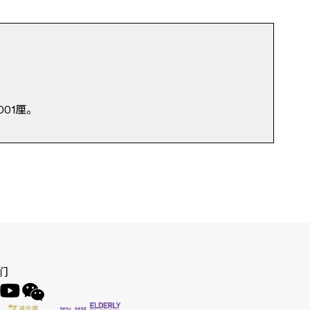
001厘。
们