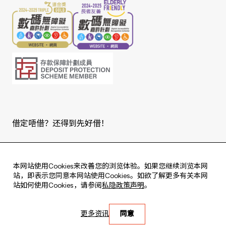
下一个月 1 号开始生效，灵活配合你的需要。
时向你的手机号码发送短讯及电邮通知，内容
PPS/JET Payment
HK$100,000
系统会自动以港元账户扣账，确保交易顺
包括交易金额及商户名称。
注：
畅。
奖赏仅适用于合资格零售签账，但不包括各类费
设定为「关闭」：指定外币结余不足时，
扣账卡管控
用及收费、现金提款、非 Mastercard® 网络付
相关交易将被拒绝，助你全盘掌握外币的
自主掌控扣账卡的使用，可随时暂停或恢复。
款、账单/税项/公共费支付、博彩、外币现金买
使用情况。
卖、储值卡/电子钱包增值、加密货币购买、分
如遇遗失或怀疑欺诈，可立即暂停扣账卡。
期付款、电汇、租金或房产支出等。合资格零售
*若交易货币不属本卡的 10 种支援外币之一，交易金额将直接根据
商户以东亚银行系统及商户编码为准。
Contactless 非接触式
借定唔借？还得到先好借！
万事达卡的每日汇率兑换为港元，而东亚银行将收取该港元金额的
选择「奖分」奖赏模式的客户需持有合资格之东
1.95% 作交易费。
全球支援商户快速付款，进行小额交易时毋须
亚银行信用卡户口。
Copyright © 2026 版权由东亚银行有限公司拥有。
#
输入 PIN 或签名
。
示范
本网站使用Cookies来改善您的浏览体验。如果您继续浏览本网
#
如交易金额超出非接触式支付限额，或商户要求，则可能需签名
示范
站，即表示您同意本网站使用Cookies。如欲了解更多有关本网
验证。详情请参阅：https://www.mastercard.com.hk/zh-
站如何使用Cookies，请参阅
私隐政策声明
。
立即申请
hk/frequently-asked-questions.html
Live every moment
更多资讯
同意
活出每刻
享高达
HK$250现金回赠
或
70,000奖分
电子支付