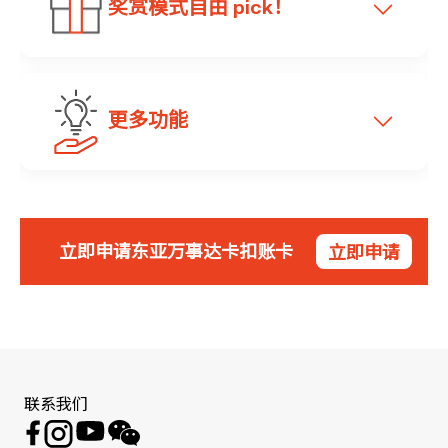
即时以港元兑换相关货币支付亦得！好处更包
奖赏模式自由 pick！
提款上限，亦可独立为无卡支付交易（如网上
括：
消费）设定限额，消费安心更自在！
外游毋须兑换大量外币现金，轻装出行
提款上限:
凭多货币扣账卡消费，你可选择赚取现金回赠
示范
更多功能
更安全。
或奖分 — 你赚到的岂只有奖赏，还有无价的
签账上限:
示范
自主权！
外币户口直接扣账，免被收取 1.95% 外
*
币交易手续费
。
本地/海外提款
HK$80,000
一次性密码（OTP）/
i-Token 双重认证
0.5% 无上限现金回赠，志账后自动存入
所有网上及高风险交易均须经过双重
示范
港元户口
立即申请东亚万事达卡扣账卡
立即申请
24/7 即时外币兑换，让你随时捕捉靓价
签账/网上交易/EPS
认证。你须以经短讯收到的一次性密
HK$100,000
位，兑定储备于出游时使用。
HK$1 = 1 奖分，每月一次过存入你所选的
码（OTP）或 i-Token 流动保安编码
信用卡账户
进行确认。
BEA 账户内转账
HK$50,000
此外，你亦可视乎需要，随时于 BEA Mobile
开启或关闭自动外币兑换功能：
签账奖赏模式预设为「现金回赠」，你可随时
即时交易通知
跨行转账（JETCO）
HK$15,000
联系我们
于 BEA Mobile 自选及切换模式，新设定将于
透过万事达卡网络进行购物交易时，系统会即
预设为「开启」：指定外币结余不足时，