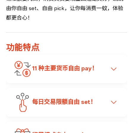
由你自由 set、自由 pick，让你每消费一蚊，体验
都更合心！
功能特点
11 种主要货币自由 pay！
一卡支援港元、美元、欧元、英镑、人民币、
每日交易限额自由 set！
日圆、澳元、加元、纽元、新加坡元及瑞士法
郎 11 种主要货币。外游签账时，直接以户口
内的外币扣账又得，利用自动外币兑换功能，
透过 BEA Mobile，你可轻松自设每日-签账及