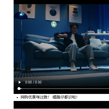
网购优惠咪过数！ 细路仔都识啦！