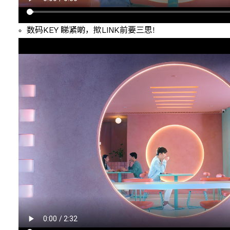
数码KEY 睇紧啲，揿LINK前要三思!