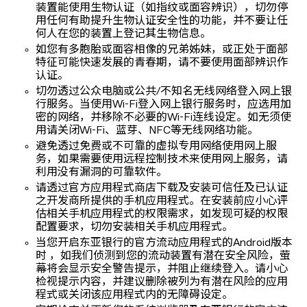
装置能使用生物认证（如指纹或面容辨识），切勿停
用任何有助提升生物认证安全性的功能，并不要让任
何人在您的装置上登记其生物信息。
如您有多胞胎或面容相像的兄弟姊妹，或正处于面部
特征可能快速发展的青春期，请不要使用面部辨识作
认证。
切勿透过公众电脑或公共/不知名无线网络登入网上银
行服务。当使用Wi-Fi登入网上银行服务时，应选用加
密的网络，并移除不必要的Wi-Fi连线设定。如无须使
用请关闭Wi-Fi、蓝芽、NFC等无线网络功能。
避免透过免费或不可靠的虚拟专用网络使用网上服
务，如果需要使用远程控制技术来使用网上服务，请
利用没有漏洞的可靠软件。
请透过官方应用程式商店下载及安装可信任及已认证
之开发商所提供的手机应用程式。在安装前应小心评
估相关手机应用程式的权限需求，如发现可疑的权限
配置要求，切勿安装相关手机应用程式。
当您开启东亚银行的官方流动应用程式的Android版本
时 ，如我们侦测到您的流动装置有潜在安全风险，萤
幕将会显示安全警告提示，并阻止继续登入。请小心
检视提示内容，并建议删除被列为有潜在风险的应用
程式或关闭该应用程式内的无障碍设定。