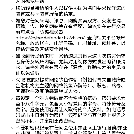
人的视像电话。
切勿轻易接纳陌生人以提供协助为名而要求操作您的
装置或共享装置屏幕的请求。
如您对任何来电、讯息、网购买卖双方、交友邀请、
招聘广告、投资网站等存有怀疑，建议您在进行交易
前可点击「防骗视伏器」
https://cyberdefender.hk/zh-cn/
查询相关平台帐户
名称、收款账户、电话号码、电邮地址、网址等，以
评估诈骗及网络安全风险。
如收到转账请求时，务请透过其他管道再次核实请求
者身份及转账内容。尤其对用视像方式发出的转账请
求，请格外留意有否存在「深伪」诈骗技术的常见特
征以免受骗。
采取措施以提防网络钓鱼诈骗（例如假冒来自政府或
金融机构为主题的网络钓鱼诈骗等）、骇客、病毒、
间谍软件及其他恶意程式入侵。
请设定一个难以猜破而不含空格的密码，密码要求为
至少八个字元，包含大小写兼用的字母、特殊符号及
数字。避免使用容易让人取得的个人资料，如电话号
码或出生日期作为密码。该密码应与其他网上服务之
密码不同，并定期更改密码。
不要将密码纪录在任何会使用东亚网上银行服務/东亚