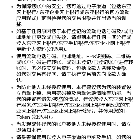
为保障您账户的安全，您可透过电子渠道（包括东亚
网上银行/ 东亚企业网上银行或东亚银行的官方流动
应用程式）定期检视您的交易限额并作出适当的调
整。
如基于任何原因您于本行登记的流动电话号码及/或电
邮地址已更改或已失效，请即到本行任何一间分行或
登入东亚网上银行/东亚手机银行/东亚企业网上银行
更新个人资料(如适用)。
使用流动电话号码、电邮地址、FPS识别码、二维码
或账户号码进行转账、或对未登记/已登记账户进行转
账时，务必核实交易资料，包括收款人名称及金额。
如您对交易有疑问，请于执行交易前先向收款人确
认。
为防止他人未经授权使用，本行建议您为您的装置设
立自动上锁、启用密码锁及启动远端清除等功能。当
您的装置有遗失/被盗的情况，建议您登入东亚网上银
行服务/东亚手机银行/东亚企业网上银行更改您的东
亚网上银行/东亚企业网上银行密码，并停用您的 i-
Token (如适用) 。
当发现或怀疑您的账户被他人未经授权使用时，请立
即通知本行。
请妥善保管用以登入电子渠道的电脑及手机。如您的