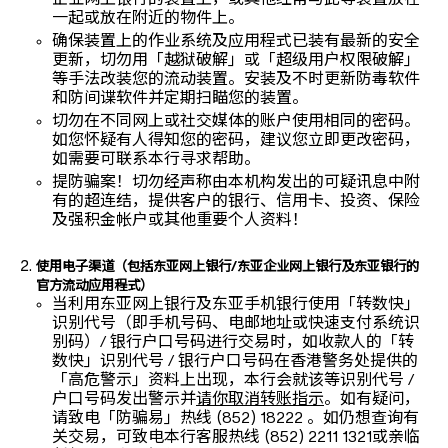
企业网上银行的装置上，或其他经常与此等装置放在
一起或放在附近的物件上。
确保装置上的作业系统及应用程式已装有最新的安全
更新，切勿用「越狱破解」或「超级用户权限破解」
等手法改装您的流动装置。安装及不时更新防毒软件
和防间谍软件并定期扫瞄您的装置。
切勿在不同网上或社交媒体的账户使用相同的密码。
如您怀疑有人得知您的密码，建议您立即更改密码，
如需要可联系本行寻求帮助。
提防骗案！切勿经声称由本机构发出的可疑讯息中附
有的超连结，提供客户的银行、信用卡、投资、保险
及强积金帐户或其他重要个人资料！
使用电子渠道（包括东亚网上银行/东亚企业网上银行及东亚银行的
官方流动应用程式）
当利用东亚网上银行及东亚手机银行使用「转数快」
识别代号（即手机号码、电邮地址或快速支付系统识
别码）/ 银行户口号码进行交易时，如收款人的「转
数快」识别代号 / 银行户口号码在香港警务处提供的
「高危警示」资料上出现，本行会就该等识别代号 /
户口号码发出警示并
请你取消转账指示
。如有疑问，
请致电「防骗易」热线 (852) 18222 。如仍想查询有
关交易，可致电本行客服热线 (852) 2211 1321或亲临