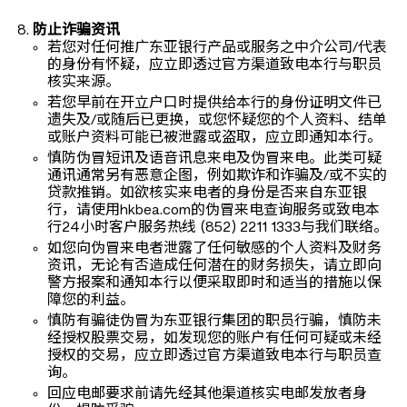
防止诈骗资讯
若您对任何推广东亚银行产品或服务之中介公司/代表
的身份有怀疑，应立即透过官方渠道致电本行与职员
核实来源。
若您早前在开立户口时提供给本行的身份证明文件已
遗失及/或随后已更换，或您怀疑您的个人资料、结单
或账户资料可能已被泄露或盗取，应立即通知本行。
慎防伪冒短讯及语音讯息来电及伪冒来电。此类可疑
通讯通常另有恶意企图，例如欺诈和诈骗及/或不实的
贷款推销。如欲核实来电者的身份是否来自东亚银
行，请使用hkbea.com的伪冒来电查询服务或致电本
行24小时客户服务热线 (852) 2211 1333与我们联络。
如您向伪冒来电者泄露了任何敏感的个人资料及财务
资讯，无论有否造成任何潜在的财务损失，请立即向
警方报案和通知本行以便采取即时和适当的措施以保
障您的利益。
慎防有骗徒伪冒为东亚银行集团的职员行骗，慎防未
经授权股票交易，如发现您的账户有任何可疑或未经
授权的交易，应立即透过官方渠道致电本行与职员查
询。
回应电邮要求前请先经其他渠道核实电邮发放者身