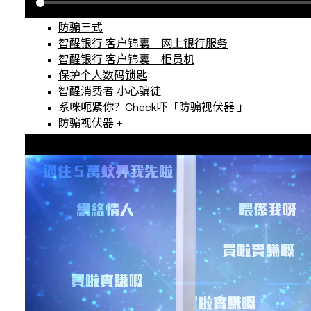
防骗三式
智醒银行 客户锦囊 网上银行服务
智醒银行 客户锦囊 柜员机
保护个人数码锁匙
智醒消费者 小心骗徒
系咪呃紧你？Check吓「防骗视伏器 」
防骗视伏器 +