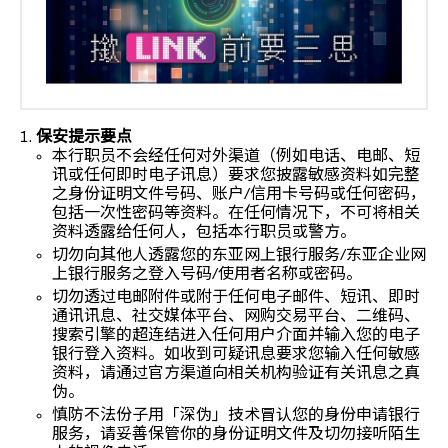
保安提示要点
本行职员不会经任何对外渠道（例如电话、电邮、短
讯或任何即时电子讯息）要求您披露敏感资料如完整
之身份证明文件号码、账户/信用卡号码或任何密码，
包括一次性密码等资料。在任何情况下，不可将相关
资料透露给任何人，包括本行职员或警方。
切勿向其他人透露您的东亚网上银行服务/东亚企业网
上银行服务之登入号码/使用者名称或密码。
切勿透过电邮附件或附于任何电子邮件、短讯、即时
通讯讯息、社交媒体平台、网购交易平台、二维码、
搜索引擎的超连结进入任何用户介面并输入您的电子
银行登入资料。如收到可疑讯息要求您输入任何敏感
资料，请通过官方渠道向相关机构验证有关讯息之真
伪。
慎防不法份子用「深伪」技术冒认您的身份申请银行
服务，请妥善保管你的身份证明文件及切勿接听陌生