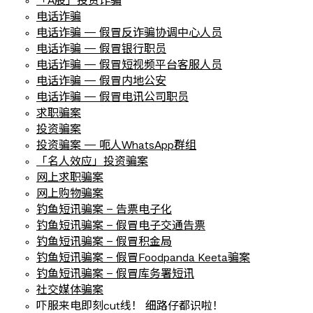
「A股」投资诈骗
电话诈骗
电话诈骗 — 假冒反诈骗协调中心人员
电话诈骗 — 假冒银行职员
电话诈骗 — 假冒短视频平台客服人员
电话诈骗 — 假冒内地公安
电话诈骗 — 假冒电讯公司职员
求职骗案
投资骗案
投资骗案 — 呃人WhatsApp群组
「名人效应」投资骗案
网上求职骗案
网上购物骗案
钓鱼短讯骗案 – 告票电子化
钓鱼短讯骗案 – 假冒电子交通告票
钓鱼短讯骗案 – 假冒积金局
钓鱼短讯骗案 – 假冒Foodpanda Keeta骗案
钓鱼短讯骗案 – 假冒库务署短讯
社交媒体骗案
吓服来电即刻cut线！ 细路仔都识啦！