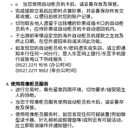
o 当您使用自动柜员机卡后，请妥善存放及保管。
完成提款交易后应即时点算钞票，并妥善保存所有交
易收据，以便日后核对您的账户记录。
切勿取去他人遗留于出钱槽的钞票或插卡口的自动柜
员机卡，应待钞票或自动柜员机卡自动退回机内。
于出游前审慎设定您的海外自动柜员机提款之生效及
终止日期。在您外遊回來后请关闭此功能。
如发现您的自动柜员机卡/密码遗失或失窃，请立即通
知本行任何一间分行、登入东亚网上银行/东亚手机银
行或致电以下热线报失︰
(852) 2211 1818 (办公时间)
(852) 2211 1862 (非办公时间)
使用视像柜员服务
进行交易时，需先留意四周环境，切勿要求/接受陌生
人的协助。
当您于视像柜员服务使用自动柜员机卡后，请妥善存
放及保管。
使用视像柜员服务时，如您发现任何可疑装置(例如微
型读卡器、针孔相机或假键盘等)或附近有可疑活动，
应立即取消操作并通知银行。