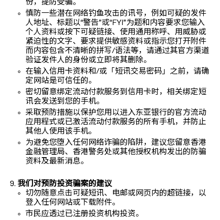
份，提防受骗。
慎防一些潜在网络钓鱼攻击的讯号，例如可疑的发件
人地址、标题以“警告”或“FYI”为题和内容要求您输入
个人资料或按下可疑链接、使用通用称呼、用威胁或
紧迫性的文字、要求提供敏感资料或指示您打开附件
而内容包含不清晰的拼写/语法等，请通过其官方渠道
验证发件人的身份或立即将其删除。
在输入信用卡资料和/或「短讯交易密码」之前，请确
定网站是可信任的。
密切留意绑定流动付款服务到信用卡时，相关绑定短
讯会发送到您的手机。
采取预防措施以保护您用以进入东亚银行的官方流动
应用程式或已激活流动付款服务的所有手机，并防止
其他人使用该手机。
为避免您堕入任何网络诈骗的陷阱，建议您留意香港
金融管理局、香港警务处或其他授权机构发出的防骗
资料及最新消息。
我们对预防投资骗案的建议
切勿随意点击可疑短讯、电邮或网页内的超链接，以
登入任何网站或下载附件。
市民应透过已注册投资机构投资。