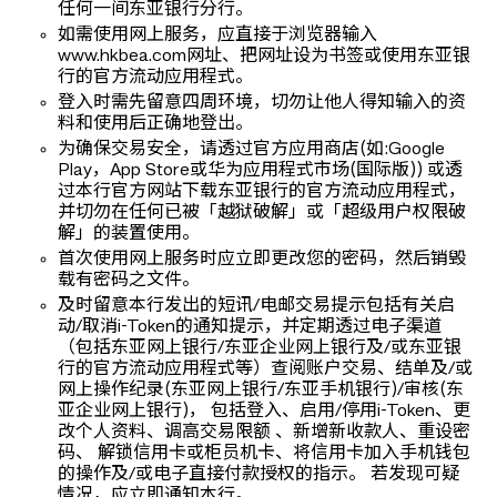
任何一间东亚银行分行。
如需使用网上服务，应直接于浏览器输入
www.hkbea.com网址、把网址设为书签或使用东亚银
行的官方流动应用程式。
登入时需先留意四周环境，切勿让他人得知输入的资
料和使用后正确地登出。
为确保交易安全，请透过官方应用商店(如:Google
Play，App Store或华为应用程式市场(国际版)) 或透
过本行官方网站下载东亚银行的官方流动应用程式，
并切勿在任何已被「越狱破解」或「超级用户权限破
解」的装置使用。
首次使用网上服务时应立即更改您的密码，然后销毁
载有密码之文件。
及时留意本行发出的短讯/电邮交易提示包括有关启
动/取消i-Token的通知提示，并定期透过电子渠道
（包括东亚网上银行/东亚企业网上银行及/或东亚银
行的官方流动应用程式等）查阅账户交易、结单及/或
网上操作纪录(东亚网上银行/东亚手机银行)/审核(东
亚企业网上银行)， 包括登入、启用/停用i-Token、更
改个人资料、调高交易限额 、新增新收款人、重设密
码、 解锁信用卡或柜员机卡、将信用卡加入手机钱包
的操作及/或电子直接付款授权的指示。 若发现可疑
情况，应立即通知本行。