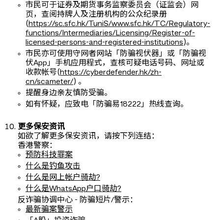
市民可于证券及期货事务监察委员会（证监会）网
页，查阅持牌人及注册机构的公众纪录册
(
https://sc.sfc.hk/TuniS/www.sfc.hk/TC/Regulatory-
functions/Intermediaries/Licensing/Register-of-
licensed-persons-and-registered-institutions
)。
市民亦可使用守网者网站「防骗视伏器」或「防骗视
伏App」手机应用程式，查核可疑电话号码、网址或
收款帐号(
https://cyberdefender.hk/zh-
cn/scameter/
) 。
提醒身边亲友慎防受骗。
如有怀疑，应致电「防骗易18222」热线查询。
更多保安资讯
如欲了解更多保安资讯，请按下列连结：
香港警察：
预防科技罪案
什么是钓鱼攻击
什么是网上帐户骑劫?
什么是WhatsApp户口骑劫?
反诈骗协调中心 - 防骗短片/警示：
最新骗案警示