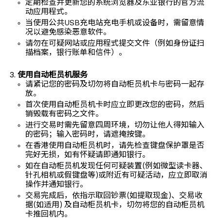
定期检查并更新您的系统浏览器及东亚银行的官方流
动应用程式。
当使用公共USB充电站充电手机或设备时，需留意情
况以避免感染恶意软件。
请勿在可疑网站或应用程式提交文件（例如身份证扫
描档案，银行账单和信件）。
使用自动柜员机服务
请紧记您的密码及切勿将自动柜员机卡与密码一起存
放。
首次使用自动柜员机卡时应立即更改您的密码，然后
销毁载有密码之文件。
进行交易时需先留意四周环境，切勿让他人得知输入
的密码；输入密码时，请遮掩按键。
在香港使用自动柜员机时，请先检查键盘保护罩是否
完好无损，如有怀疑请即通知银行。
如在自动柜员机发现任何可疑装置(例如微型读卡器、
针孔相机或假键盘等)或附近有可疑活动，应立即取消
操作并通知银行。
交易完成后，依指示取回钞票(如提取现金)、交易收
据(如适用) 及自动柜员机卡，切勿将您的自动柜员机
卡推回机内。