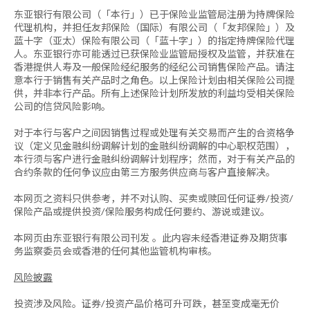
东亚银行有限公司（「本行」）已于保险业监管局注册为持牌保险
代理机构，并担任友邦保险（国际）有限公司（「友邦保险」）及
蓝十字（亚太）保险有限公司（「蓝十字」）的指定持牌保险代理
人。东亚银行亦可能透过已获保险业监管局授权及监管，并获准在
香港提供人寿及一般保险经纪服务的经纪公司销售保险产品。请注
意本行于销售有关产品时之角色。以上保险计划由相关保险公司提
供，并非本行产品。所有上述保险计划所发放的利益均受相关保险
公司的信贷风险影响。
对于本行与客户之间因销售过程或处理有关交易而产生的合资格争
议（定义见金融纠纷调解计划的金融纠纷调解的中心职权范围），
本行须与客户进行金融纠纷调解计划程序；然而，对于有关产品的
合约条款的任何争议应由第三方服务供应商与客户直接解决。
本网页之资料只供参考，并不对认购、买卖或赎回任何证券/投资/
保险产品或提供投资/保险服务构成任何要约、游说或建议。
本网页由东亚银行有限公司刊发 。此内容未经香港证券及期货事
务监察委员会或香港的任何其他监管机构审核。
风险披露
投资涉及风险。证券/投资产品价格可升可跌，甚至变成毫无价