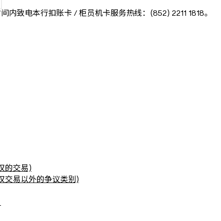
电本行扣账卡 / 柜员机卡服务热线：(852) 2211 1818。
权的交易)
权交易以外的争议类别)
）