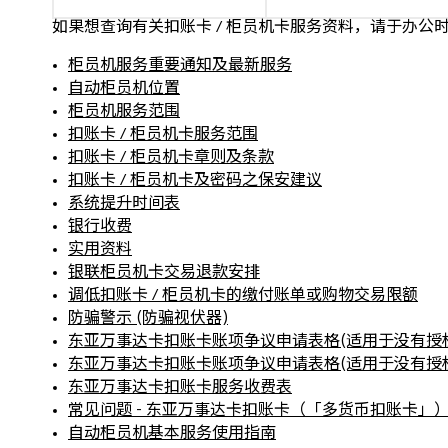
如果想查询有关扣账卡 / 柜员机卡服务资料，请于办公时间内致
柜员机服务重要通知及最新服务
自动柜员机位置
柜员机服务范围
扣账卡 / 柜员机卡服务范围
扣账卡 / 柜员机卡章则及条款
扣账卡 / 柜员机卡及密码之保安建议
系统提升时间表
银行收费
实用资料
银联柜员机卡交易退款安排
调低扣账卡 / 柜员机卡的缴付账单或购物交易限额
防骗警示 (防骗视伏器)
东亚万事达卡扣账卡账项争议申请表格(适用于没有授
东亚万事达卡扣账卡账项争议申请表格(适用于没有授
东亚万事达卡扣账卡服务收费表
常见问题 - 东亚万事达卡扣账卡（「多货币扣账卡」
自动柜员机基本服务使用指南