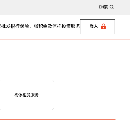
EN
繁
理
批发银行
保险，强积金及信托
投资服务
登入
视像柜员服务