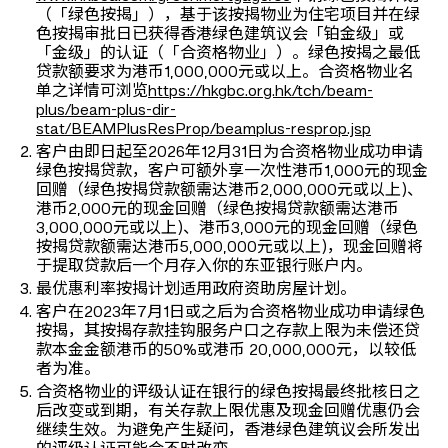
（「绿色按揭」），基于该按揭物业为住宅项目并在绿
色按揭审批日已获得香港绿色建筑议会「铂金级」或
「金级」的认证（「合资格物业」）。绿色按揭之最低
贷款额要求为港币1,000,000元或以上。合资格物业名
单之详情可浏览
https://hkgbc.org.hk/tch/beam-
plus/beam-plus-dir-
stat/BEAMPlusResProp/beamplus-resprop.jsp
客户由即日起至2026年12月31日为合资格物业成功申请
绿色按揭贷款，客户可额外享一次性港币1,000元的现金
回赠（绿色按揭贷款额需达港币2,000,000元或以上)、
港币2,000元的现金回赠（绿色按揭贷款额需达港币
3,000,000元或以上)、港币3,000元的现金回赠（绿色
按揭贷款额需达港币5,000,000元或以上)，现金回赠将
于提取贷款后一个月存入你的东亚银行账户内。
最优惠利率按揭计划适用政府资助房屋计划。
客户在2023年7月1日或之后为合资格物业成功申请绿色
按揭，其按揭存款挂钩服务户口之存款上限为未偿还贷
款本金金额港币的50%或港币 20,000,000元，以较低
者为准。
合资格物业的评级认证在银行的绿色按揭最终批核日之
后改变或到期，有关存款上限优惠及现金回赠优惠仍会
继续生效。为避免产生疑问，香港绿色建筑议会所发出