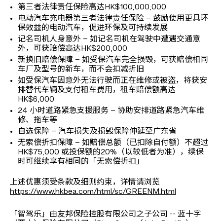
第三者法律责任保险高达HK$100,000,000
电动汽车充电器第三者法律责任保险 – 鼓励使用更具环
保效益的电动汽车，促进环保及可持续发展
记名司机人身意外 – 如记名司机在驾驶中遭遇交通意
外，可获赔偿高达HK$200,000
新换旧赔偿保障 – 如受保汽车完全损毁，可获赔偿相同
车厂及型号的新车，而不会扣减折旧
如受保汽车因意外无法行驶而正在维修或被盗，将获安
排替代车辆及支付租车费用，租车赔偿额高达
HK$6,000
24 小时道路紧急支援服务 – 协助安排道路紧急汽车维
修、拖车等
自选保障 – 汽车损失及损毁保障伸延至广东省
无索偿折扣保障 – 如赔偿总额（已扣除自付额）不超过
HK$75,000 或投保额的20%（以较低者为准），续保
时可继续享有相同的「无索偿折扣」
上述优惠须受条款及细则约束，详情请浏览
https://www.hkbea.com/html/sc/GREENM.html
「智驾乐」由友邦保险控股有限公司之子公司 -- 蓝十字