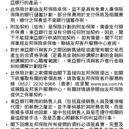
亞銀行的產品。
此保險計劃由友邦保險承保，且不是具有免費人壽保險
保障的銀行儲蓄計劃。部分保費用於支付保險及相關費
用。繳付之保費並不是銀行儲蓄存款。
附加契約（如有）是保險計劃的附加保障，需要支付額
外保費。東亞銀行並沒有分銷任何附加契約，因此，閣
下不能經東亞銀行申請附加契約。 如有需要，閣下可於
保單經友邦保險承保後，聯絡友邦客戶服務中心查詢。
對於東亞銀行與客戶之間因銷售過程或處理有關交易而
產生的合資格爭議（定義見金融糾紛調解計劃的金融糾
紛調解的中心職權範圍），東亞銀行須與客戶進行金融
糾紛調解計劃程序。
此保險計劃之索償需由閣下直接向友邦保險提出。如閣
下欲獲取有關的索償表格，請致電友邦保險客戶服務熱
線（852）2232 8968（香港）或瀏覽 www.aia.com.hk
或親臨友邦客戶服務中心。有關詳情請參閱由友邦保險
提供之保單契約。
東亞銀行聘用的銷售人員（包括直接銷售人員及獲授權
代理）的薪酬之釐定，並不單純基於其財務表現，而是
根據多項其他因素，當中包括銷售人員是否遵守相關的
最佳經營手法，及是否盡心照顧客戶的利益而行事。
閣下回應友邦保險所有提問的資料必須是真實、完整及