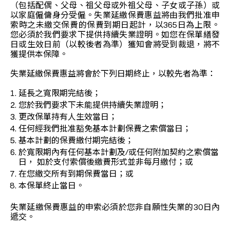
（包括配偶、父母、祖父母或外祖父母、子女或子孫）或
以家庭僱傭身分受僱。失業延繳保費惠益將由我們批准申
索時之未繳交保費的保費到期日起計，以365日為上限。
您必須於我們要求下提供持續失業證明。如您在保單繕發
日或生效日前（以較後者為準）獲知會將受到裁退，將不
獲提供本保障。
失業延繳保費惠益將會於下列日期終止，以較先者為準：
延長之寬限期完結後；
您於我們要求下未能提供持續失業證明；
更改保單持有人生效當日；
任何經我們批准豁免基本計劃保費之索償當日；
基本計劃的保費繳付期完結後；
於寬限期內有任何基本計劃及/或任何附加契約之索償當
日， 如於支付索償後繳費形式並非每月繳付；或
在您繳交所有到期保費當日；或
本保單終止當日。
失業延繳保費惠益的申索必須於您非自願性失業的30日內
遞交。