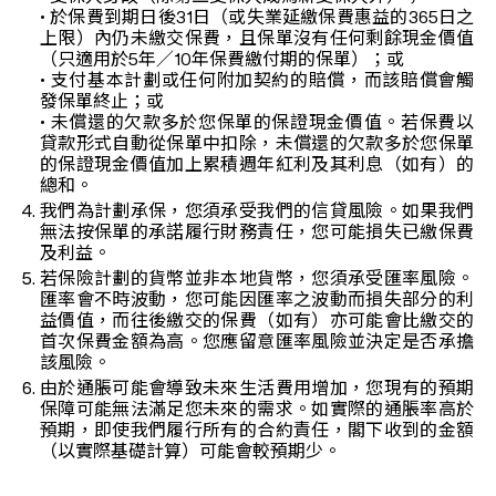
• 於保費到期日後31日（或失業延繳保費惠益的365日之
上限）內仍未繳交保費，且保單沒有任何剩餘現金價值
（只適用於5年／10年保費繳付期的保單）；或
• 支付基本計劃或任何附加契約的賠償，而該賠償會觸
發保單終止；或
• 未償還的欠款多於您保單的保證現金價值。若保費以
貸款形式自動從保單中扣除，未償還的欠款多於您保單
的保證現金價值加上累積週年紅利及其利息（如有）的
總和。
我們為計劃承保，您須承受我們的信貸風險。如果我們
無法按保單的承諾履行財務責任，您可能損失已繳保費
及利益。
若保險計劃的貨幣並非本地貨幣，您須承受匯率風險。
匯率會不時波動，您可能因匯率之波動而損失部分的利
益價值，而往後繳交的保費（如有）亦可能會比繳交的
首次保費金額為高。您應留意匯率風險並決定是否承擔
該風險。
由於通脹可能會導致未來生活費用增加，您現有的預期
保障可能無法滿足您未來的需求。如實際的通脹率高於
預期，即使我們履行所有的合約責任，閣下收到的金額
（以實際基礎計算）可能會較預期少。