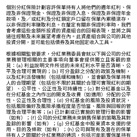
個別分紅保險計劃容許保單持有人將他們的週年紅利、保
證及非保證現金、保證及非保證入息、保證及非保證年金
款項，及／或紅利及分紅鎖定戶口留在保單內累積滾存，
以非保證利率賺取利息。在釐定有關非保證利率時，我們
會考慮這些金額所投資的資產組合的回報表現，並將之與
過往經驗及未來展望考慮在內。此資產組合與公司的其他
投資分開，並可能包括債券及其他固定收入工具。
根據相關監管要求，分紅業務委員會就以下與公司的分紅
業務管理相關的主要事項向董事會提供獨立且客觀的意
見：(a) 利益說明文件所述的未來紅利水平是否清晰、公
平及合理可實現的；(b) 可分盈餘之分配的政策及機制，
以及紅利派發機制（包括緩和機制），並會顧及保單持有
人的合理期望（包括但不限於其關於合理可實現紅利的期
望）、公平性、公正性及可持續性；(c) 對分紅基金以及
在分紅基金之內作出的開支及收費（如適用）分配的公平
性、公正性及合理性；(d) 分紅基金的風險及投資狀況，
包括風險偏好及風險承擔程度是否恰當、風險與回報的管
理及合理平衡等；(e) 已計劃或已實施的管理行動的影響
（如有）；(f) 公司的分紅業務未來銷售保單的策略及其對
盈餘的影響（如有）；(g) 分紅基金中股東資本支援的使
用、目的及條款（如有）；(h) 公司與現有及潛在的保單
持有人之間關於分紅業務的通訊，包括可能影響保單持有