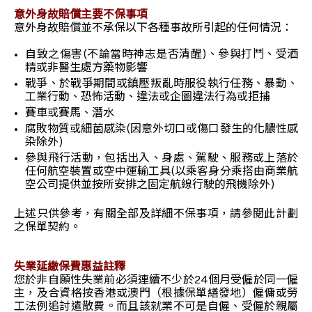
意外身故賠償主要不保事項
意外身故賠償並不承保以下各種事故所引起的任何情況：
自致之傷害(不論當時神志是否清醒)、參與打鬥、受酒
精或非醫生處方藥物影響
戰爭、於戰爭期間或鎮壓叛亂時服役執行任務、暴動、
工業行動、恐怖活動、違法或企圖違法行為或拒捕
賽車或賽馬、潛水
腐敗物質或細菌感染(因意外切口或傷口發生的化膿性感
染除外)
參與飛行活動，包括出入、身處、駕駛、服務或上落於
任何航空裝置或空中運輸工具(以乘客身分乘搭由商業航
空公司提供並按所安排之固定航線行駛的飛機除外)
上述只供參考，有關全部及詳細不保事項，請參閱此計劃
之保單契約。
失業延繳保費惠益註釋
您於非自願性失業前必須連續不少於24個月受僱於同一僱
主，及合資格按香港或澳門（根據保單繕發地）僱傭或勞
工法例追討遣散費。而且該就業不可是自僱、受僱於親屬