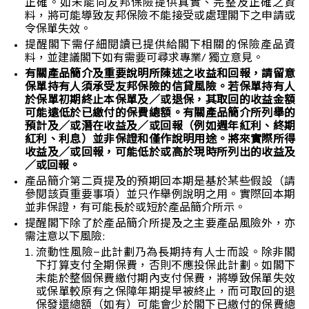
正確。如未能向友邦保險提供真實、完整及正確之資
料，將可能導致友邦保險不能接受或處理閣下之申請或
令保單失效。
提醒閣下需仔細閱讀已提供給閣下相關的保險產品資
料，並建議閣下如有需要可尋求專業/ 獨立意見。
有關產品簡介及重要說明所陳述之收益和回報，請留意
保單持有人須承受友邦保險的信貸風險。若保單持有人
於保單初期終止本保單及／或退保，其取回的收益金額
可能遠低於已繳付的保費總額。有關產品簡介所列舉的
預計及／或潛在收益及／或回報（例如週年紅利、終期
紅利、利息）並非保證和僅作說明用途。將來實際所得
收益及／或回報，可能低於或高於現時所列出的收益及
／或回報。
產品簡介第二頁提及的預期回本期是基於某些假設（請
參閱該頁重要事項）並只作舉例說明之用。實際回本期
並非保證，有可能長於或短於產品簡介所示。
提醒閣下除了於產品簡介所提及之主要產品風險外，亦
需注意以下風險:
流動性風險–此計劃乃為長期持有人士而設。除非閣
下打算支付全期保費，否則不應投保此計劃。如閣下
未能於整個保費繳付期內支付保費，將導致保單失效
或保單較原有之保障年期提早被終止，而可取回的退
保發還總額（如有）可能會少於閣下已繳付的保費總