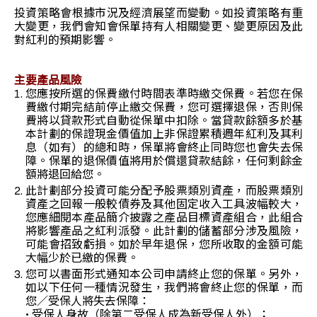
投資策略會根據市況及經濟展望而變動。如投資策略有重
大變更，我們會知會保單持有人相關變更、變更原因及此
對紅利的預期影響。
主要產品風險
您應按所選的保費繳付時間表準時繳交保費。若您在保
費繳付期完結前停止繳交保費，您可選擇退保，否則保
費將以貸款形式自動從保單中扣除。當貸款餘額多於基
本計劃的保證現金價值加上非保證累積週年紅利及其利
息（如有）的總和時，保單將會終止同時您也會失去保
障。保單的退保價值將用於償還貸款結餘，任何剩餘金
額將退回給您。
此計劃部分投資可能分配予股票類別資產，而股票類別
資產之回報一般較債券及其他固定收入工具波幅較大，
您應細閱本產品簡介披露之產品目標資產組合，此組合
將影響產品之紅利派發。此計劃的儲蓄部分涉及風險，
可能會招致虧損。如於早年退保，您所收取的金額可能
大幅少於已繳的保費。
您可以書面形式通知本公司申請終止您的保單。另外，
如以下任何一種情況發生，我們將會終止您的保單，而
您／受保人將失去保障：
• 受保人身故（除第二受保人成為新受保人外）；