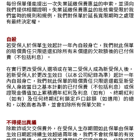
每份保單僅能提出一次失業延繳保費惠益的申索，並須向
我們提供相關證明。失業延繳保費惠益的批核需受限於我
們當時的規則和規例，我們對保單於延長寬限期時之處理
有最終決定權。
自殺
若受保人於保單生效起計一年內自殺身亡，我們就此保單
的賠償責任只限退還扣除所有未償還的欠款額後的已付保
費（不包括利息）。
在實行更改受保人選項或在第二受保人成為新受保人後，
若新受保人於更改生效日（以本公司紀錄為準）起計一年
內自殺身亡，我們就此保單的賠償責任只限退還截至新受
保人身故當日之基本計劃的已付保費（不包括利息）或保
證現金價值加上累積週年紅利及利息（如有）、終期紅利
（如有）及任何終期紅利鎖定戶口餘額（如適用）的總
和，以較高者為準，並會扣除所有保單欠款。
不得提出異議
除欺詐或欠交保費外，在受保人生存期間如此保單由保單
生效日期起持續生效超過兩年後，我們不會就保單的有效