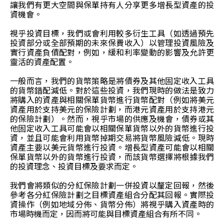
讓我們有更大空間與保單持有人分享更多增長型資產的投
資機會。
視乎投資目標，我們或會利用較多衍生工具（如透過預先
投資部分或全部預期的未來保費收入）以管理投資風險及
實行資產負債配對，例如，緩和利率變動的影響及允許更
靈活的資產配置。
一般而言，我們的貨幣策略是將債券及其他固定收入工具
的貨幣錯配減低。對於這些投資，我們現時的做法是致力
將購入的資產與相關保單貨幣進行貨幣配對（例如將美元
資產用於支持美元的保險計劃，而港元資產用於支持港元
的保險計劃）。然而，視乎市場的供應及機會，債券或其
他固定收入工具可能會以相關保單貨幣以外的貨幣進行投
資，並且可能會利用貨幣掉期交易將貨幣風險減低。現時
資產主要以美元貨幣進行投資。增長型資產可能會以相關
保單貨幣以外的貨幣進行投資，而該貨幣選擇將根據我們
的投資理念、投資目標及要求而定。
我們會將類似的分紅保險計劃一併投資以釐定回報，然後
參考各分紅保險計劃之目標資產組合分配其回報。實際投
資操作（例如地域分佈、貨幣分佈）將視乎購入資產時的
市場時機而定，因而將可能與目標資產組合有所不同。