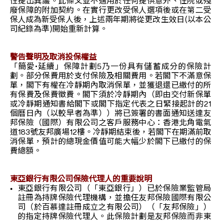
性提出異議。此條文並不適用於任何提供意外、住院或殘
廢保障的附加契約。在實行更改受保人選項後或在第二受
保人成為新受保人後，上述兩年期將從更改生效日(以本公
司紀錄為準)開始重新計算。
警告聲明及取消投保權益
「簡愛•延續」保障計劃5乃一份具有儲蓄成分的保險計
劃。部分保費用於支付保險及相關費用。若閣下不滿意保
單，閣下有權在冷靜期內取消保單，並獲退還已繳付的所
有保費及保費徵費。閣下須於冷靜期內（即由交付新保單
或冷靜期通知書給閣下或閣下指定代表之日緊接起計的21
個曆日內（以較早者為準））將已簽署的書面通知送達友
邦保險（國際）有限公司之客戶服務中心：香港北角電氣
道183號友邦廣場12樓。冷靜期結束後，若閣下在期滿前取
消保單，預計的總現金價值可能大幅少於閣下已繳付的保
費總額。
東亞銀行有限公司保險代理人的重要說明
東亞銀行有限公司（「東亞銀行」）已於保險業監管局
註冊為持牌保險代理機構，並擔任友邦保險國際有限公
司（於百慕達註冊成立之有限公司）（「友邦保險」）
的指定持牌保險代理人。此保險計劃是友邦保險而非東