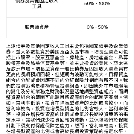
債券及其他固定收入
50% - 100%
工具
股票類資產
0% - 50%
上述債券及其他固定收入工具主要包括國家債券及企業債
券，並大多數投資於美國及亞太區市場。增長型資產可包
括上市股票、股票互惠基金、房地產、房地產基金、私募
股權基金及私募信貸基金等，並主要投資於美國、亞太區
及歐洲市場。增長型資產一般比債券及固定收入資產具有
更高的長期預期回報，但短期內波動可能較大。目標資產
組合的分配或會因應不同的分紅保險計劃而有所不同。我
們的投資策略是積極管理投資組合，即因應外在市場環境
的變化及分紅業務之財務狀況靈活地調整資產組合，而調
整資產組合的範圍可能較目標資產組合的範圍更寬闊。例
如，當利率低落，投資在增長型資產的比例或會較小，而
當利率較高，投資在增長型資產的比例會較大。當利率低
落，投資在增長型資產的比例或會低於長期投資策略的指
定水平，讓我們減少投資回報的波動，並保障我們於保險
計劃下須支付保證保障之能力，然而，當利率較高，投資
在增長型資產的比例或會高於長期投資策略的指定水平，