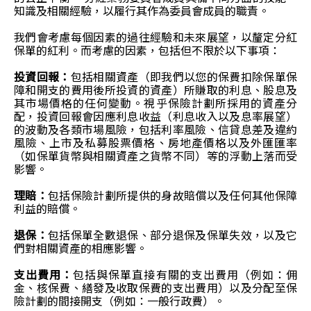
知識及相關經驗，以履行其作為委員會成員的職責。
我們會考慮每個因素的過往經驗和未來展望，以釐定分紅
保單的紅利。而考慮的因素，包括但不限於以下事項：
投資回報：
包括相關資產（即我們以您的保費扣除保單保
障和開支的費用後所投資的資產）所賺取的利息、股息及
其市場價格的任何變動。視乎保險計劃所採用的資產分
配，投資回報會因應利息收益（利息收入以及息率展望）
的波動及各類市場風險，包括利率風險、信貸息差及違約
風險、上市及私募股票價格、房地產價格以及外匯匯率
（如保單貨幣與相關資產之貨幣不同）等的浮動上落而受
影響。
理賠：
包括保險計劃所提供的身故賠償以及任何其他保障
利益的賠償。
退保：
包括保單全數退保、部分退保及保單失效，以及它
們對相關資產的相應影響。
支出費用：
包括與保單直接有關的支出費用（例如：佣
金、核保費、繕發及收取保費的支出費用）以及分配至保
險計劃的間接開支（例如：一般行政費）。