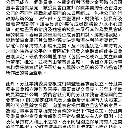
公司已成立一個委員會，在釐定紅利派發之金額時向公司
董事會提供意見。該委員會由友邦保險集團總部及香港分
公司的不同監控職能或部門的成員所組成，包括公司的行
政總裁辦公室、法律部、企業監理部、財務部、投資部及
風險管理部等。該委員會的每位成員都將致力以小心謹
慎，勤勉盡責的態度及適當的技能去履行其作為委員會成
員的職責。委員會將善用每位成員的知識、經驗和觀點，
協助董事會履行其負責的獨立決定和潛在利益衝突管理，
以確保保單持有人和股東之間，及不同組別之保單持有人
之間的待遇是公平的。實際紅利派發之金額會經此委員會
審議決定，最後由公司董事會（包括一名或以上獨立非執
行董事）批准，並擁有由董事會主席、一名獨立非執行董
事和委任精算師就保單持有人與股東之間的公平待遇管理
所作出的書面聲明。
此外，分紅業務委員會根據相關監管要求而設立。分紅業
務委員會獨立運作及直接向董事會提交意見，並至少半數
成員獨立於公司。委員會就公司的分紅業務管理有關的主
要事項1，例如釐定紅利派發之金額及保單持有人與股東之
間的可分盈餘之分配，向董事會提供獨立且客觀的意見。
為協助董事會在掌握充分資料的情況下作出決策，分紅業
務委員會的意見會考慮到公平對待保單持有人的原則，以
及保單持有人和股東之間，及不同組別之保單持有人之間
的公正平衡。 分紅業務委員會成員具備不同方面的技能、