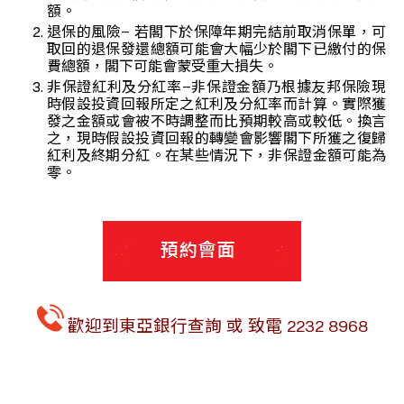
額。
退保的風險– 若閣下於保障年期完結前取消保單，可
取回的退保發還總額可能會大幅少於閣下已繳付的保
費總額，閣下可能會蒙受重大損失。
非保證紅利及分紅率–非保證金額乃根據友邦保險現
時假設投資回報所定之紅利及分紅率而計算。實際獲
發之金額或會被不時調整而比預期較高或較低。換言
之，現時假設投資回報的轉變會影響閣下所獲之復歸
紅利及終期分紅。在某些情況下，非保證金額可能為
零。
歡迎到東亞銀行查詢 或 致電 2232 8968