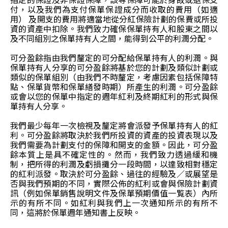
指定的保證及非保證保障，該等保障可能於身故或退保支
付，以及我們為支付保單保證成分而收取的費用（如適
用） 及開支的費用將適當地從分紅保險計劃的保費或所投
資的資產中扣除。我們致力確保保單持有人和股東之間以
及不同組別之保單持有人之間，能得到公平的利潤分配。
可分盈餘指由我們釐定的可分配給保單持有人的利潤。與
保單持有人分享的可分盈餘將基於您的計劃及類似計劃或
類似的保單組別（由我們不時釐定，考慮因素包括保障特
點、保單貨幣和保單繕發時期）所產生的利潤。可分盈餘
或會以您的保單中指定的週年紅利及終期紅利的形式與保
單持有人分享。
我們最少每年一次檢視及釐定將會派發予保單持有人的紅
利。可分盈餘將取決於我們所投資的資產的投資表現以及
我們需要為計劃支付的保障和開支的金額。因此，可分盈
餘本質上是具不確定性的。然而，我們致力透過緩和機
制，把所得的利潤及虧損攤分一段時間，以達致相對穩定
的紅利派發。取決於可分盈餘、過往的經驗及／或展望是
否與我們預期的不同，實際公佈的紅利或會與保險計劃資
訊（例如保單銷售說明文件及保單預期價值一覧表）內所
示的有所不同。如紅利與我們上一次通知所示的有所不
同，這將於保單週年通知書上反映。