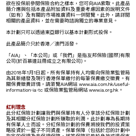
欲在投保前參閱保險合約之樣本，您可向AIA索取。此產品
簡介應與包括本產品附加資料及重要考慮因素的說明文件
（如有）及有關的市場推廣資料一併閱覽。此外，請詳閱
相關的產品資料，並在需要時諮詢獨立的專業意見。
本計劃只可以透過東亞銀行以基本計劃形式投保。
此產品簡介只於香港／澳門派發。
「AIA」、「本公司」或「我們」是指友邦保險(國際)有限
公司(於百慕達註冊成立之有限公司)。
由2018年1月1日起，所有保單持有人均需向保險業監管局
為其新繕發及現行香港保單繳付的每筆保費繳交徵費。有
關保費徵費詳情，請瀏覽AIA網站 www.aia.com.hk/useful-
information-ia-tc 或保險業監管局網站 www.ia.org.hk。
紅利理念
此分紅保險計劃讓我們與保單持有人分享該分紅保險計劃
及其相關分紅保險計劃所賺取的利潤。此計劃專為長期持
有保單人士而設。分紅保險計劃的保費將按我們的投資策
略投資於一籃子不同資產。保單保障（包括於您的計劃中