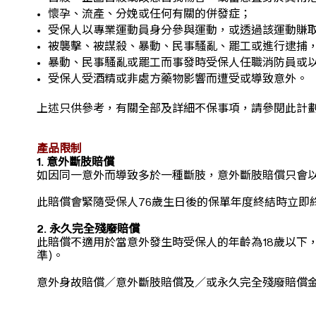
懷孕、流產、分娩或任何有關的併發症；
受保人以專業運動員身分參與運動，或透過該運動賺
被襲擊、被謀殺、暴動、民事騷亂、罷工或進行逮捕，
暴動、民事騷亂或罷工而事發時受保人任職消防員或
受保人受酒精或非處方藥物影響而遭受或導致意外。
上述只供參考，有關全部及詳細不保事項，請參閱此計
產品限制
1. 意外斷肢賠償
如因同一意外而導致多於一種斷肢，意外斷肢賠償只會
此賠償會緊隨受保人76歲生日後的保單年度終結時立即
2. 永久完全殘廢賠償
此賠償不適用於當意外發生時受保人的年齡為18歲以下
準)。
意外身故賠償／意外斷肢賠償及／或永久完全殘廢賠償金