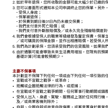
如於早年退保，您所收取的金額可能大幅少於已繳的
您可以書面形式通知本公司申請終止您的保單。另外，
• 受保人身故；
• 保單被退保；
• 於保費到期日後31日內仍未繳交保費；
• 我們支付意外死亡賠償；或
• 我們支付意外斷肢賠償及／或永久完全殘廢賠償達到保
我們會根據受保人的職業等級繕發及釐定保費。保單
／或可購買的保障金額，並作出相應賠償。若受保人
我們為計劃承保，您須承受我們的信貸風險。如果我
由於通脹可能會導致未來生活費用增加，您現有的預期
基礎計算)可能會較預期少。
主要不保事項
本計劃並不保障下列任何一項或由下列任何一項引致的
宣戰或不宣戰之戰爭，或革命；
抵觸或企圖抵觸法律的行為，或拒捕；
在宣戰或不宣戰之戰爭期間、任何軍事行動期間或鎮
受保人出入、身處、駕駛、服務或上落於任何飛行機，
及／或商業客機則除外；
自殺、企圖自殺或故意自我傷害，或蓄意置身於異常危