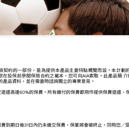
險契約的一部份，是為提供本產品主要特點概覽而設。本計劃
在投保前參閱保險合約之範本，您可向AIA索取。此產品簡 介
的產品資料，並在需要時諮詢獨立的專業意見。
退還高達60%的保費。所有繳付的保費都用作提供保費退還、
費到期日後31日內仍未繳交保費，保單將會被終止，同時您／