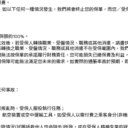
保費。
 如以下任何一種情況發生，我們將會終止您的保單，而您／受
額的100%。
生效後，若受保人轉換職業、受僱情況、職務或其他消遣，請盡
所轉換之職業、受僱情況、職務或其他消遣不在受保範圍內，我
們無法按保單的承諾履行財務責任，您可能損失已繳保費及利益
保障可能無法滿足您未來的需求。如實際的通脹率高於預期，即
任何事故：
壓叛亂時，受保人服役執行任務；
 航空裝置或空中運輸工具，如受保人以需付費之乘客身分(非機
險情況(試圖拯救他人性命除外)所致，或在受保人精神失常的