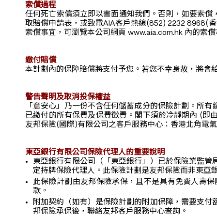
索償過程
任何死亡索償須立即以書面通知我們。否則，如要索償，
取賠償申請表，或致電AIA客戶熱線(852) 2232
索償事宜，可瀏覽本公司網頁 www.aia.com.hk 內的索
繳付賠償
本計劃內的保障賠償將支付予您。若您不幸身故，將會
警告聲明及取消投保權益
「意安心」乃一份不含任何儲蓄成分的保險計劃。所有
已繳付的所有保費及保費徵費。閣下須於冷靜期內 (即
友邦保險(國際)有限公司之客戶服務中心：香港北角電氣
東亞銀行有限公司保險代理人的重要說明
東亞銀行有限公司（「東亞銀行」）已於保險業監管
定持牌保險代理人。此保險計劃是友邦保險而非東亞
此保險計劃由友邦保險承保，且不是具有免費人壽保
款。
附加契約（如有）是保險計劃的附加保障，需要支付
邦保險承保後，聯絡友邦客戶服務中心查詢。