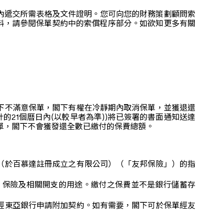
日內遞交所需表格及文件證明。您可向您的財務策劃顧問索
詳細資料，請參閱保單契約中的索償程序部分。如欲知更多有關
下不滿意保單，閣下有權在冷靜期內取消保單，並
獲退還
21個曆日內(以較早者為準))將已簽署的書面通知送達
保單，閣下不會獲發還全數已繳付的保費總額。
（於百慕達註冊成立之有限公司）（「友邦保險」）的指
、保險及相關開支的用途。繳付之保費並不是銀行儲蓄存
經東亞銀行申請附加契約。如有需要，閣下可於保單經友