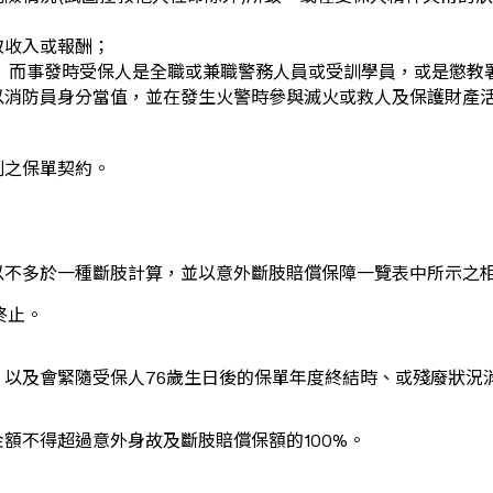
取收入或報酬；
 而事發時受保人是全職或兼職警務人員或受訓學員，或是懲教
以消防員身分當值，並在發生火警時參與滅火或救人及保護財產
劃之保單契約。
以不多於一種斷肢計算，並以意外斷肢賠償保障一覽表中所示之
終止。
，以及會緊隨受保人76歲生日後的保單年度終結時、或殘廢狀況
額不得超過意外身故及斷肢賠償保額的100%。