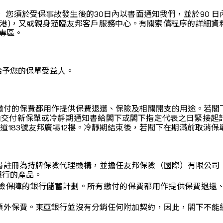
 您須於受保事故發生後的30日內以書面通知我們，並於90 
 8968(香港)，又或親身蒞臨友邦客戶服務中心。有關索償程序的
償專區。
給予您的保單受益人。
繳付的保費都用作提供保費退還、保險及相關開支的用途。若閣
由交付新保單或冷靜期通知書給閣下或閣下指定代表之日緊接起計的
道183號友邦廣場12樓。冷靜期結束後，若閣下在期滿前取消
局註冊為持牌保險代理機構，並擔任友邦保險（國際）有限公司
銀行的產品。
險保障的銀行儲蓄計劃。所有繳付的保費都用作提供保費退還
額外保費。東亞銀行並沒有分銷任何附加契約，因此，閣下不能