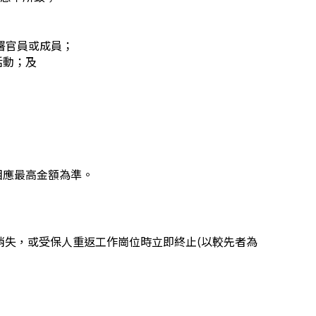
署官員或成員；
活動；及
相應最高金額為準。
消失，或受保人重返工作崗位時立即終止(以較先者為