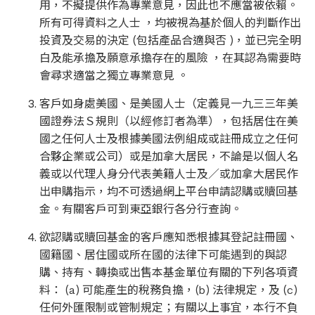
用，不擬提供作為專業意見，因此也不應當被依賴。
所有可得資料之人士 ，均被視為基於個人的判斷作出
投資及交易的決定 (包括產品合適與否 )，並已完全明
白及能承擔及願意承擔存在的風險 ，在其認為需要時
會尋求適當之獨立專業意見 。
客戶如身處美國、是美國人士（定義見一九三三年美
國證券法Ｓ規則（以經修訂者為準），包括居住在美
國之任何人士及根據美國法例組成或註冊成立之任何
合夥企業或公司）或是加拿大居民，不論是以個人名
義或以代理人身分代表美籍人士及／或加拿大居民作
出申購指示，均不可透過網上平台申請認購或贖回基
金。有關客戶可到東亞銀行各分行查詢。
欲認購或贖回基金的客戶應知悉根據其登記註冊國、
國籍國、居住國或所在國的法律下可能遇到的與認
購、持有、轉換或出售本基金單位有關的下列各項資
料： (a) 可能產生的稅務負擔，(b) 法律規定，及 (c)
任何外匯限制或管制規定；有關以上事宜，本行不負