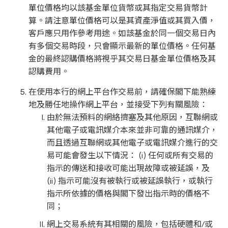
單位價格均以該基金單位貨幣或其指定交易貨幣計
算。請注意單位價格可以是其資產淨值或其買入價，
客戶應只用作參考用途。如該基金於同一個交易日內
有多個交易時段，只會顯示最新的單位價格。任何基
金的最終認購價格將視乎其交易日基金單位價格及其
認購費用。
在使用本行的網上平台作交易前，請確保閣下能熟練
地及勝任地操作網上平台，並接受下列有關風險：
由於無法預料的網絡擠塞及其他原因，互聯網或
其他電子或電訊媒介本來並非可靠的通訊媒介，
而且透過互聯網或其他電子或電訊媒介進行的交
易可能會發生以下情況： (i) 任何或所有交易的
指示的傳送和接收可能出現故障或被延誤，及
(ii) 指示可能沒有被執行或被延誤執行，或執行
指示所依據的價格與閣下發出指示時的價格不
同；
網上交易系統有其相關的風險，包括硬體和/或