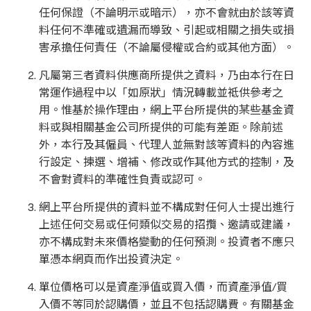
任何保證（不論明示或暗示），亦不會就由於該等資
料任何不準確或遺漏而導致、引起或相關之損失或損
害承擔任何責任（不論屬侵權或合約或其他方面）。
凡屬第三者資料供應商所提供之資料，乃由本行在日
常運作過程中以「如原狀」情況轉載並祗供參考之
用。惟基於操作理由，網上平台所提供的某些基金資
料或與相關基金公司所提供的可能有差距。除前述
外，本行及其僱員、代理人並無對該等資料的內容進
行設定、揀選、增補、修改或作其他方式的控制，及
不會對資料的準確性負責或認可。
網上平台所提供的資料並不構成對任何人士提出進行
上述任何交易或任何類似交易的招攬、邀請或建議，
亦不構成對未來價格變動的任何預測。投資者不應只
單憑本網頁而作出投資決定。
單位價格可以是資產淨值或買入價，而資產淨值/買
入價不等同於認購價，並且不包括認購費。有關基金