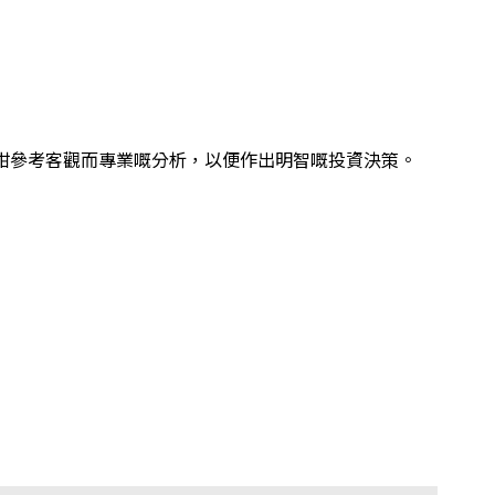
慎咁參考客觀而專業嘅分析，以便作出明智嘅投資決策。