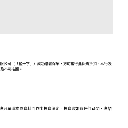
有限公司（「藍十字」）成功繕發保單，方可獲得此保費折扣。本行及
終及不可推翻。
應只單憑本頁資料而作出投資決定。投資者如有任何疑問，應諮