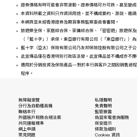
證券價格有時可能會非常波動。證券價格可升可跌，甚至變成
本資料所載之資料只作資訊用途，並不構成要約、游說、邀請
本網頁並未經香港證券及期貨事務監察委員會審閱。
旅遊樂全保、家居綜合保、家傭綜合保、「密密遊」旅遊保及綜合意外保保
（「藍十字」）承保。東亞銀行有限公司（「東亞銀行」）為
藍十字（亞太）保險有限公司乃友邦保險控股有限公司之子公司，與Blue 
此宣傳品僅在香港特別行政區派發。此宣傳品並不構成亦不應
適用於分銷投資及保險產品—對於本行與客戶之間因銷售過程
程序。
無障礙瀏覽
私隱聲明
分行及自動櫃員機
免責聲明
聯絡本行
監管披露
外國賬戶稅務合規法案
偽冒來電查詢服務
共同匯報標準
保安提示
網上申請
條款及細則
常見問題
Cookies 資訊