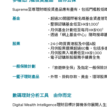
多種低門檻投資產品 由你去揀
Supreme至尊理財嘅投資產品應有盡有，包括門檻較
基金
• 超過20間國際著名嘅基金資產
1
• 整額認購基金低至HK$1,000
1
• 月供基金計劃低至每月HK$100
• 透過「網上基金中心」隨時搜
股票
• 24小時買賣港股及中國A股
• 月供股票選擇超過60隻，包括多
• 月供股票入場費低至HK$1,000
• 電子認購新股服務手續費全免
一般保險計劃
• 「旅遊樂全保」及指定一般保險
一籃子理財產品
• 外幣、掛鈎存款、黃金、環球股
數碼理財分析工具 由你而定
Digital Wealth Intelligence理財目標計算機