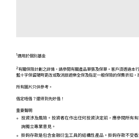
1
適用於個別基金
2
有關保險計劃之詳情，請參閱有關產品單張及保單。客戶須透過本行
藍十字保留隨時更改或取消旅遊樂全保及指定一般保險的保費折扣，
所有圖片只供參考。
借定唔借？還得到先好借！
重要聲明
投資涉及風險。投資者在作出任何投資決定前，應參閱所有有
詢獨立專業意見。
掛鈎存款是包含金融衍生工具的結構性產品。掛鈎存款不受香