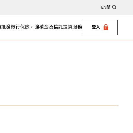
EN
簡
理
批發銀行
保險，強積金及信託
投資服務
登入