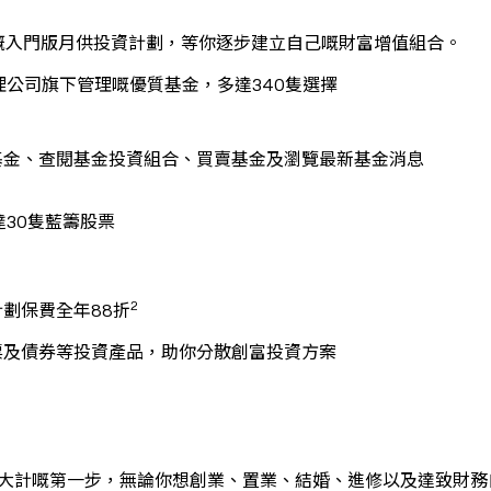
低嘅入門版月供投資計劃，等你逐步建立自己嘅財富增值組合。
管理公司旗下管理嘅優質基金，多達340隻選擇
尋基金、查閱基金投資組合、買賣基金及瀏覽最新基金消息
達30隻藍籌股票
2
計劃保費全年88折
票及債券等投資產品，助你分散創富投資方案
係你展開人生大計嘅第一步，無論你想創業、置業、結婚、進修以及達致財務自由，Di