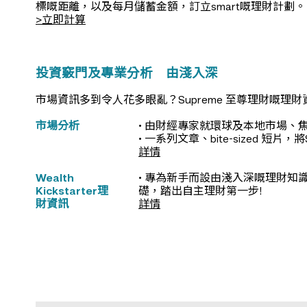
標嘅距離，以及每月儲蓄金額，訂立smart嘅理財計劃。
>立即計算
投資竅門及專業分析 由淺入深
市場資訊多到令人花多眼亂？Supreme 至尊理財
市場分析
• 由財經專家就環球及本地市場、
• 一系列文章、bite-sized 短片，將
詳情
Wealth
• 專為新手而設由淺入深嘅理財
Kickstarter理
礎，踏出自主理財第一步!
財資訊
詳情