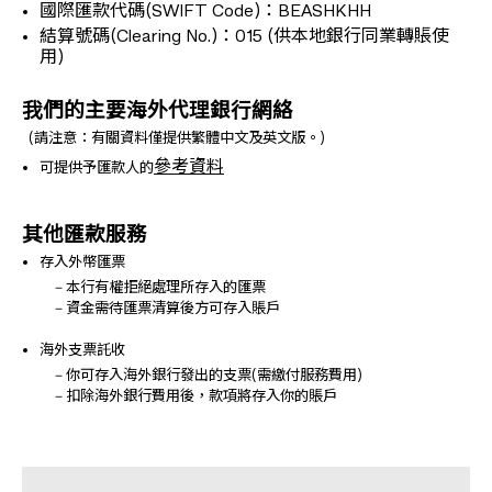
國際匯款代碼(SWIFT Code)：BEASHKHH
結算號碼(Clearing No.)：015 (供本地銀行同業轉賬使
用)
我們的主要海外代理銀行網絡
(請注意：有關資料僅提供繁體中文及英文版。)
參考資料
可提供予匯款人的
其他匯款服務
存入外幣匯票
‒ 本行有權拒絕處理所存入的匯票
‒ 資金需待匯票清算後方可存入賬戶
海外支票託收
‒ 你可存入海外銀行發出的支票(需繳付服務費用)
‒ 扣除海外銀行費用後，款項將存入你的賬戶