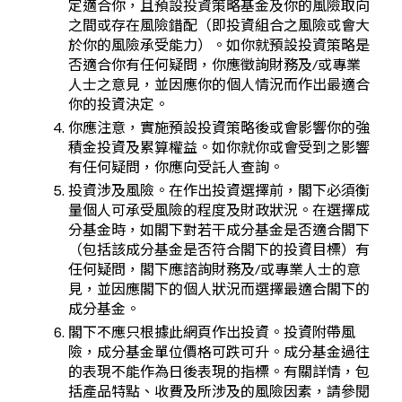
定適合你，且預設投資策略基金及你的風險取向
之間或存在風險錯配（即投資組合之風險或會大
於你的風險承受能力）。如你就預設投資策略是
否適合你有任何疑問，你應徵詢財務及/或專業
人士之意見，並因應你的個人情況而作出最適合
你的投資決定。
你應注意，實施預設投資策略後或會影響你的強
積金投資及累算權益。如你就你或會受到之影響
有任何疑問，你應向受託人查詢。
投資涉及風險。在作出投資選擇前，閣下必須衡
量個人可承受風險的程度及財政狀況。在選擇成
分基金時，如閣下對若干成分基金是否適合閣下
（包括該成分基金是否符合閣下的投資目標）有
任何疑問，閣下應諮詢財務及/或專業人士的意
見，並因應閣下的個人狀況而選擇最適合閣下的
成分基金。
閣下不應只根據此網頁作出投資。投資附帶風
險，成分基金單位價格可跌可升。成分基金過往
的表現不能作為日後表現的指標。有關詳情，包
括產品特點、收費及所涉及的風險因素，請參閱