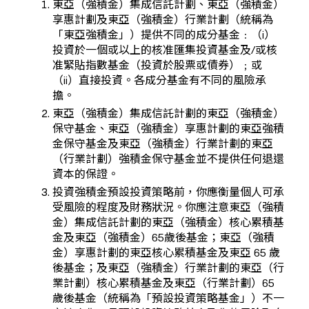
東亞（強積金）集成信託計劃、東亞（強積金）
享惠計劃及東亞（強積金）行業計劃（統稱為
「東亞強積金」）提供不同的成分基金﹕（i）
投資於一個或以上的核准匯集投資基金及/或核
准緊貼指數基金（投資於股票或債券）﹔或
（ii）直接投資。各成分基金有不同的風險承
擔。
東亞（強積金）集成信託計劃的東亞（強積金）
保守基金、東亞（強積金）享惠計劃的東亞強積
金保守基金及東亞（強積金）行業計劃的東亞
（行業計劃）強積金保守基金並不提供任何退還
資本的保證。
投資強積金預設投資策略前，你應衡量個人可承
受風險的程度及財務狀況。你應注意東亞（強積
金）集成信託計劃的東亞（強積金）核心累積基
金及東亞（強積金）65歲後基金；東亞（強積
金）享惠計劃的東亞核心累積基金及東亞 65 歲
後基金；及東亞（強積金）行業計劃的東亞（行
業計劃）核心累積基金及東亞（行業計劃）65
歲後基金（統稱為「預設投資策略基金」）不一